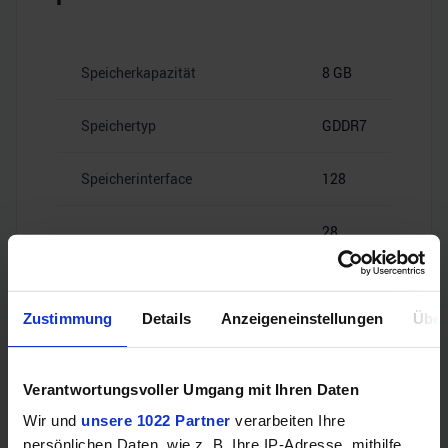
Speicherkapazität
8 GB
Speichertyp
GDDR7
Speicherinterface
128
28
Speicherbandbreite
Gbps
Zustimmung
Details
Anzeigeneinstellungen
Über
Videoanschlüsse
Verantwortungsvoller Umgang mit Ihren Daten
Wir und
unsere 1022 Partner
verarbeiten Ihre
persönlichen Daten, wie z. B. Ihre IP-Adresse, mithilfe