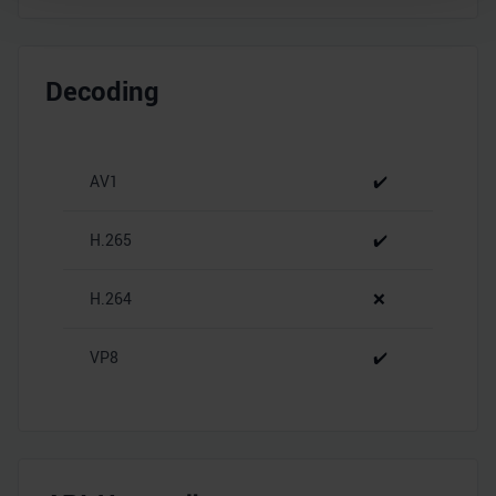
Wir verwenden Cookies, um Inhalte und Anzeigen zu
personalisieren, Funktionen für soziale Medien anbieten
Decoding
zu können und die Zugriffe auf unsere Website zu
analysieren. Außerdem geben wir Informationen zu Ihrer
Verwendung unserer Website an unsere Partner für
soziale Medien, Werbung und Analysen weiter. Unsere
AV1
✔️
Partner führen diese Informationen möglicherweise mit
weiteren Daten zusammen, die Sie ihnen bereitgestellt
H.265
✔️
haben oder die sie im Rahmen Ihrer Nutzung der Dienste
gesammelt haben.
H.264
❌
VP8
✔️