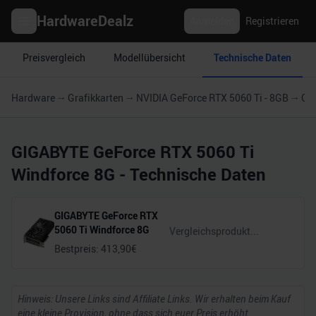
HardwareDealz
Anmelden
Registrieren
Preisvergleich
Modellübersicht
Technische Daten
Hardware
Grafikkarten
NVIDIA GeForce RTX 5060 Ti - 8GB
GI
GIGABYTE GeForce RTX 5060 Ti
Windforce 8G
- Technische Daten
GIGABYTE GeForce RTX
5060 Ti Windforce 8G
Bestpreis:
413,90
€
Hinweis: Unsere Links sind Affiliate Links. Wir erhalten beim Kauf
eine kleine Provision, ohne dass sich euer Preis erhöht.