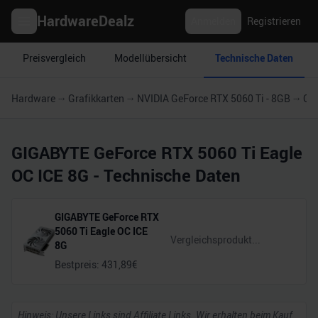
HardwareDealz
Anmelden
Registrieren
Preisvergleich
Modellübersicht
Technische Daten
Hardware
Grafikkarten
NVIDIA GeForce RTX 5060 Ti - 8GB
GIG
GIGABYTE GeForce RTX 5060 Ti Eagle
OC ICE 8G
- Technische Daten
GIGABYTE GeForce RTX
5060 Ti Eagle OC ICE
8G
Bestpreis:
431,89
€
Hinweis: Unsere Links sind Affiliate Links. Wir erhalten beim Kauf