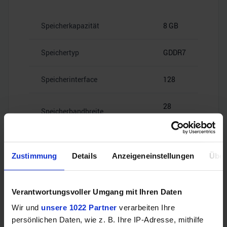
Speicherkapazität
8 GB
Speichertyp
GDDR7
Speicherinterface
128
28
Speicherbandbreite
Gbps
Zustimmung
Details
Anzeigeneinstellungen
Über
Videoanschlüsse
Verantwortungsvoller Umgang mit Ihren Daten
Wir und
unsere 1022 Partner
verarbeiten Ihre
persönlichen Daten, wie z. B. Ihre IP-Adresse, mithilfe
1x HDMI