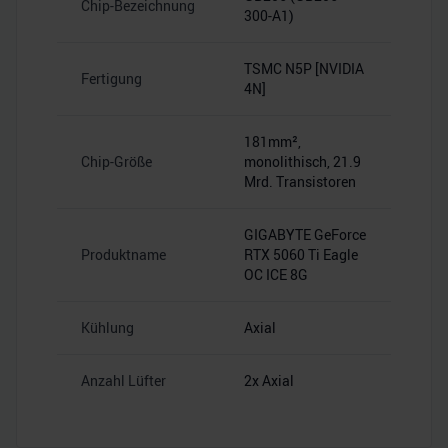
Chip-Bezeichnung
300-A1)
TSMC N5P [NVIDIA
Fertigung
4N]
181mm²,
Chip-Größe
monolithisch, 21.9
Mrd. Transistoren
GIGABYTE GeForce
Produktname
RTX 5060 Ti Eagle
OC ICE 8G
Kühlung
Axial
Anzahl Lüfter
2x Axial