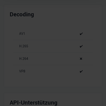
Wir verwenden Cookies, um Inhalte und Anzeigen zu
personalisieren, Funktionen für soziale Medien anbieten
Decoding
zu können und die Zugriffe auf unsere Website zu
analysieren. Außerdem geben wir Informationen zu Ihrer
Verwendung unserer Website an unsere Partner für
AV1
✔️
soziale Medien, Werbung und Analysen weiter. Unsere
Partner führen diese Informationen möglicherweise mit
weiteren Daten zusammen, die Sie ihnen bereitgestellt
H.265
✔️
haben oder die sie im Rahmen Ihrer Nutzung der Dienste
gesammelt haben.
H.264
❌
VP8
✔️
API-Unterstützung