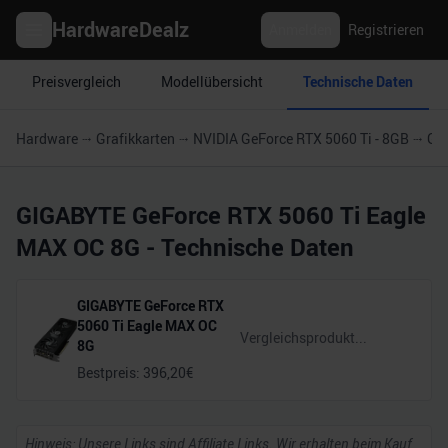
HardwareDealz
Anmelden
Registrieren
Preisvergleich
Modellübersicht
Technische Daten
Hardware
Grafikkarten
NVIDIA GeForce RTX 5060 Ti - 8GB
GI
GIGABYTE GeForce RTX 5060 Ti Eagle
MAX OC 8G
- Technische Daten
GIGABYTE GeForce RTX
5060 Ti Eagle MAX OC
8G
Bestpreis:
396,20
€
Hinweis: Unsere Links sind Affiliate Links. Wir erhalten beim Kauf