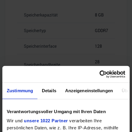
Speicherkapazität
8 GB
Speichertyp
GDDR7
Speicherinterface
128
28
Speicherbandbreite
Gbps
Zustimmung
Details
Anzeigeneinstellungen
Über
Videoanschlüsse
Verantwortungsvoller Umgang mit Ihren Daten
Wir und
unsere 1022 Partner
verarbeiten Ihre
persönlichen Daten, wie z. B. Ihre IP-Adresse, mithilfe
1x HDMI