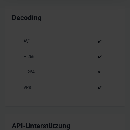
Wir verwenden Cookies, um Inhalte und Anzeigen zu
personalisieren, Funktionen für soziale Medien anbieten
Decoding
zu können und die Zugriffe auf unsere Website zu
analysieren. Außerdem geben wir Informationen zu Ihrer
Verwendung unserer Website an unsere Partner für
AV1
✔️
soziale Medien, Werbung und Analysen weiter. Unsere
Partner führen diese Informationen möglicherweise mit
weiteren Daten zusammen, die Sie ihnen bereitgestellt
H.265
✔️
haben oder die sie im Rahmen Ihrer Nutzung der Dienste
gesammelt haben.
H.264
❌
VP8
✔️
API-Unterstützung