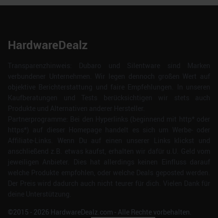
HardwareDealz
Transparenzhinweis: Dubaro und Silentware sind Marken
verbundener Unternehmen. Wir legen dennoch großen Wert auf
objektive Berichterstattung und faire Empfehlungen. In unseren
Kaufberatungen und Tests berücksichtigen wir stets auch
Produkte und Alternativen anderer Hersteller.
Partnerprogramme: Bei den Hyperlinks (beginnend mit http* oder
https*) auf dieser Homepage handelt es sich um Werbe- oder
Affiliate-Links. Wenn Du auf einen unserer Links klickst und
anschließend z.B. etwas kaufst, erhalten wir dafür u.U. Geld vom
jeweiligen Anbieter. Dies hat allerdings keinen Einfluss darauf
welche Produkte empfohlen, oder welche Deals geposted werden.
Der Preis wird dadurch auch nicht teurer für dich. Vielen Dank für
deine Unterstützung.
©2015 -
2026
HardwareDealz.com - Alle Rechte vorbehalten.