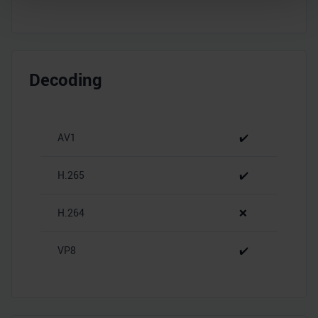
Abschnitt Einzelheiten
fest.
Wir verwenden Cookies, um Inhalte und Anzeigen zu
personalisieren, Funktionen für soziale Medien anbieten
zu können und die Zugriffe auf unsere Website zu
Decoding
analysieren. Außerdem geben wir Informationen zu Ihrer
Verwendung unserer Website an unsere Partner für
soziale Medien, Werbung und Analysen weiter. Unsere
AV1
✔️
Partner führen diese Informationen möglicherweise mit
weiteren Daten zusammen, die Sie ihnen bereitgestellt
haben oder die sie im Rahmen Ihrer Nutzung der Dienste
H.265
✔️
gesammelt haben.
H.264
❌
VP8
✔️