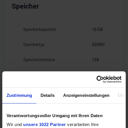
Speicher
Speicherkapazität
16 GB
Speichertyp
GDDR7
Speicherinterface
128
28
Speicherbandbreite
Gbps
Zustimmung
Details
Anzeigeneinstellungen
Über
Verantwortungsvoller Umgang mit Ihren Daten
Videoanschlüsse
Wir und
unsere 1022 Partner
verarbeiten Ihre