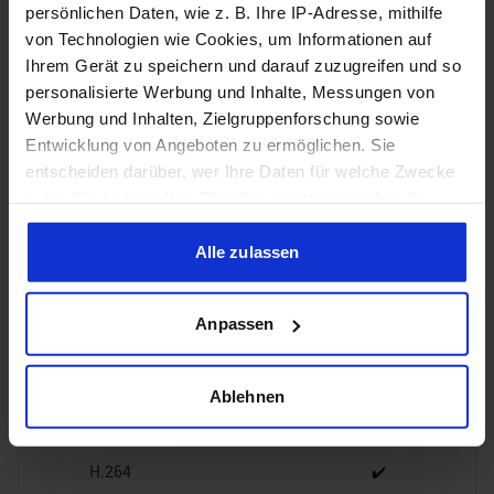
persönlichen Daten, wie z. B. Ihre IP-Adresse, mithilfe
von Technologien wie Cookies, um Informationen auf
1x HDMI
HDMI
Ihrem Gerät zu speichern und darauf zuzugreifen und so
2.1b
personalisierte Werbung und Inhalte, Messungen von
Werbung und Inhalten, Zielgruppenforschung sowie
3x
Entwicklung von Angeboten zu ermöglichen. Sie
DisplayPort
DisplayPort
entscheiden darüber, wer Ihre Daten für welche Zwecke
2.1b
nutzt. Sie können Ihre Einwilligung jederzeit über die
Cookie-Erklärung oder durch Klicken auf das Privacy
Trigger Symbol ändern oder widerrufen
Alle zulassen
Wenn Sie es erlauben, würden wir auch gerne:
Encoding
Anpassen
Informationen über Ihre geografische Lage erfassen,
welche bis auf einige Meter genau sein können
Ihr Gerät durch aktives Scannen nach bestimmten
Ablehnen
H.265
✔️
Merkmalen (Fingerprinting) identifizieren
Erfahren Sie mehr darüber, wie Ihre persönlichen Daten
H.264
✔️
verarbeitet werden, und legen Sie Ihre Präferenzen im