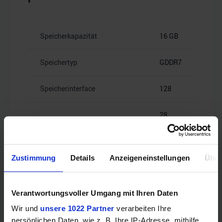
Speicherkapazität
16 GB
Speichertyp
GDDR7
Speicherinterface
128
28
Speicherbandbreite
Gbps
Zustimmung
Details
Anzeigeneinstellungen
Über
Videoanschlüsse
Verantwortungsvoller Umgang mit Ihren Daten
Wir und
unsere 1022 Partner
verarbeiten Ihre
persönlichen Daten, wie z. B. Ihre IP-Adresse, mithilfe