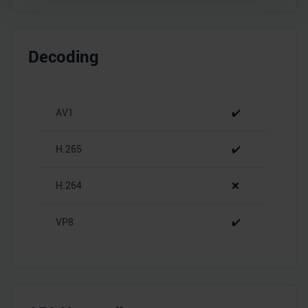
Wir verwenden Cookies, um Inhalte und Anzeigen zu
personalisieren, Funktionen für soziale Medien anbieten
Decoding
zu können und die Zugriffe auf unsere Website zu
analysieren. Außerdem geben wir Informationen zu Ihrer
Verwendung unserer Website an unsere Partner für
soziale Medien, Werbung und Analysen weiter. Unsere
AV1
✔️
Partner führen diese Informationen möglicherweise mit
weiteren Daten zusammen, die Sie ihnen bereitgestellt
H.265
✔️
haben oder die sie im Rahmen Ihrer Nutzung der Dienste
gesammelt haben.
H.264
❌
VP8
✔️