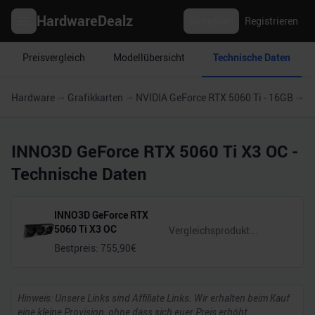
HardwareDealz
Anmelden
Registrieren
Preisvergleich
Modellübersicht
Technische Daten
Hardware
Grafikkarten
NVIDIA GeForce RTX 5060 Ti - 16GB
I
INNO3D GeForce RTX 5060 Ti X3 OC
-
Technische Daten
INNO3D GeForce RTX
5060 Ti X3 OC
Bestpreis:
755,90
€
Hinweis: Unsere Links sind Affiliate Links. Wir erhalten beim Kauf
eine kleine Provision, ohne dass sich euer Preis erhöht.