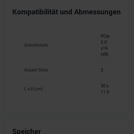
Kompatibilität und Abmessungen
PCIe
5.0
Schnittstelle
x16
(x8)
Anzahl Slots
2
30 x
L x B (cm)
11.6
Speicher