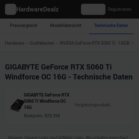
HardwareDealz
Anmelden
Registrieren
Preisvergleich
Modellübersicht
Technische Daten
Hardware
Grafikkarten
NVIDIA GeForce RTX 5060 Ti - 16GB
G
GIGABYTE GeForce RTX 5060 Ti
Windforce OC 16G
- Technische Daten
GIGABYTE GeForce RTX
5060 Ti Windforce OC
16G
Bestpreis:
829,39
€
Hinweis: Unsere Links sind Affiliate Links. Wir erhalten beim Kauf