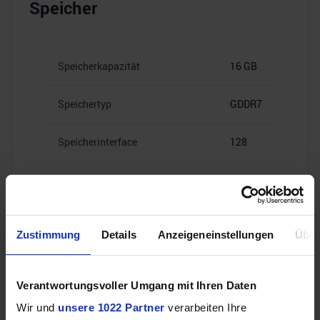
Speicher
Speicherkapazität
16 GB
Speichertyp
GDDR7
Speicherinterface
128
28
Speicherbandbreite
Gbps
Zustimmung
Details
Anzeigeneinstellungen
Über
Videoanschlüsse
Verantwortungsvoller Umgang mit Ihren Daten
Wir und
unsere 1022 Partner
verarbeiten Ihre