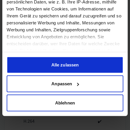
persönlichen Daten, wie z. B. Ihre IP-Adresse, mithilfe
von Technologien wie Cookies, um Informationen auf
1x HDMI
HDMI
Ihrem Gerät zu speichern und darauf zuzugreifen und so
2.1b
personalisierte Werbung und Inhalte, Messungen von
Werbung und Inhalten, Zielgruppenforschung sowie
3x
Entwicklung von Angeboten zu ermöglichen. Sie
DisplayPort
DisplayPort
2.1b
entscheiden darüber, wer Ihre Daten für welche Zwecke
nutzt. Sie können Ihre Einwilligung jederzeit über die
Cookie-Erklärung oder durch Klicken auf das Privacy
Trigger Symbol ändern oder widerrufen
Alle zulassen
Wenn Sie es erlauben, würden wir auch gerne:
Encoding
Anpassen
Informationen über Ihre geografische Lage erfassen,
welche bis auf einige Meter genau sein können
Ihr Gerät durch aktives Scannen nach bestimmten
Ablehnen
H.265
✔️
Merkmalen (Fingerprinting) identifizieren
Erfahren Sie mehr darüber, wie Ihre persönlichen Daten
H.264
✔️
verarbeitet werden, und legen Sie Ihre Präferenzen im
Abschnitt Einzelheiten
fest.