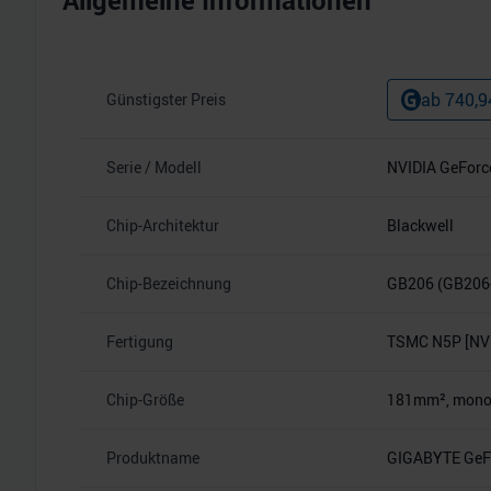
Allgemeine Informationen
ab
740,9
Günstigster Preis
Serie / Modell
NVIDIA GeForc
Chip-Architektur
Blackwell
Chip-Bezeichnung
GB206 (GB206
Fertigung
TSMC N5P [NVI
Chip-Größe
181mm², monoli
Produktname
GIGABYTE GeFo