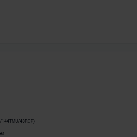
P/144TMU/48ROP)
res