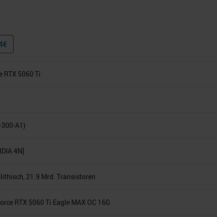
4
€
e RTX 5060 Ti
-300-A1)
DIA 4N]
thisch, 21.9 Mrd. Transistoren
rce RTX 5060 Ti Eagle MAX OC 16G