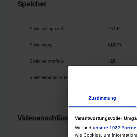
Speicher
Speicherkapazität
16 GB
Speichertyp
GDDR7
Speicherinterface
128
Speicherbandbreite
28 Gbps
Zustimmung
Videoanschlüsse
Verantwortungsvoller Umgan
Wir und
unsere 1022 Partne
wie Cookies, um Information