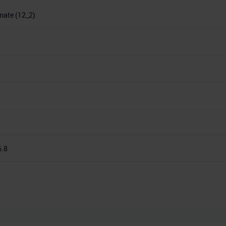
imate (12_2)
6.8