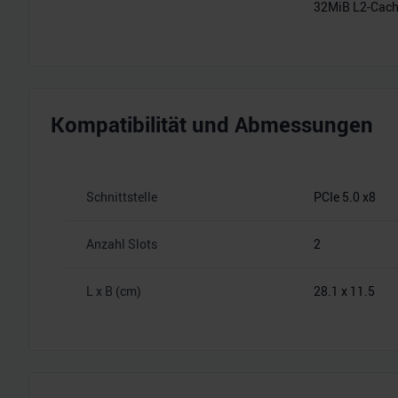
32MiB L2-Cac
Kompatibilität und Abmessungen
Schnittstelle
PCIe 5.0 x8
Anzahl Slots
2
L x B (cm)
28.1 x 11.5