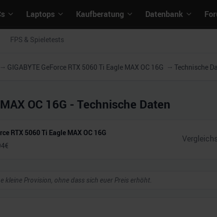
Cs
Laptops
Kaufberatung
Datenbank
Fo
FPS & Spieletests
GIGABYTE GeForce RTX 5060 Ti Eagle MAX OC 16G
Technische D
e MAX OC 16G
- Technische Daten
ce RTX 5060 Ti Eagle MAX OC 16G
94
€
ne kleine Provision, ohne dass sich euer Preis erhöht.