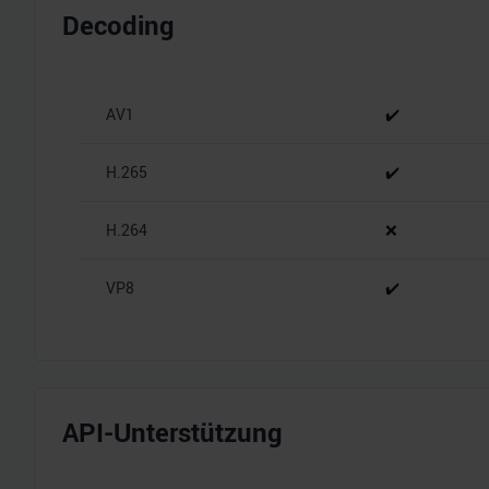
Decoding
AV1
✔️
H.265
✔️
H.264
❌
VP8
✔️
API-Unterstützung