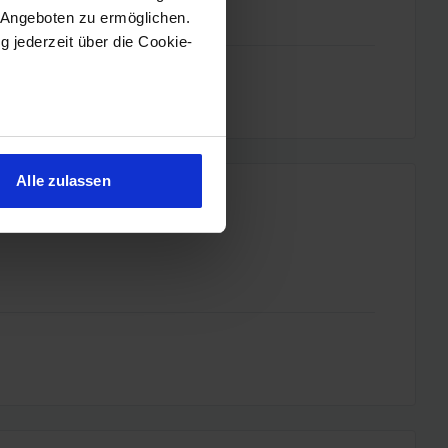
 Angeboten zu ermöglichen.
g jederzeit über die Cookie-
sein können
ren
Alle zulassen
hre Präferenzen im
Abschnitt
 Medien anbieten zu können
hrer Verwendung unserer
 führen diese Informationen
ie im Rahmen Ihrer Nutzung