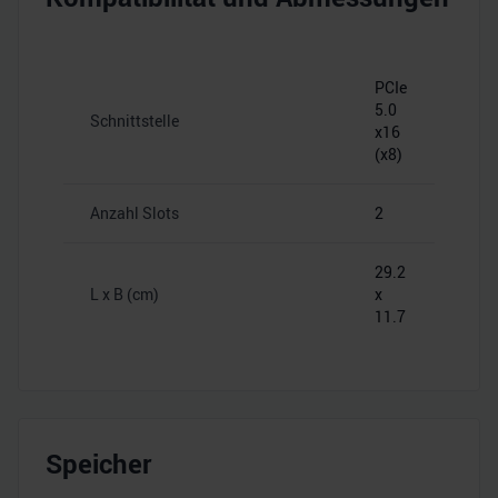
PCIe
5.0
Schnittstelle
x16
(x8)
Anzahl Slots
2
29.2
L x B (cm)
x
11.7
Speicher