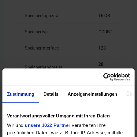
Speicherkapazität
16 GB
Speichertyp
GDDR7
Speicherinterface
128
28
Speicherbandbreite
Gbps
Zustimmung
Details
Anzeigeneinstellungen
Über
Videoanschlüsse
Verantwortungsvoller Umgang mit Ihren Daten
Wir und
unsere 1022 Partner
verarbeiten Ihre
persönlichen Daten, wie z. B. Ihre IP-Adresse, mithilfe
1x HDMI