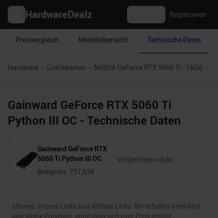
HardwareDealz
Anmelden
Registrieren
Preisvergleich
Modellübersicht
Technische Daten
Hardware
Grafikkarten
NVIDIA GeForce RTX 5060 Ti - 16GB
G
Gainward GeForce RTX 5060 Ti
Python III OC
- Technische Daten
Gainward GeForce RTX
5060 Ti Python III OC
Bestpreis:
757,63
€
Hinweis: Unsere Links sind Affiliate Links. Wir erhalten beim Kauf
eine kleine Provision, ohne dass sich euer Preis erhöht.