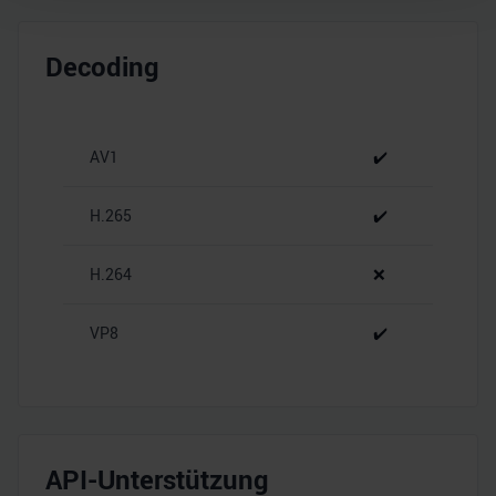
Wir verwenden Cookies, um Inhalte und Anzeigen zu
personalisieren, Funktionen für soziale Medien anbieten
Decoding
zu können und die Zugriffe auf unsere Website zu
analysieren. Außerdem geben wir Informationen zu Ihrer
Verwendung unserer Website an unsere Partner für
AV1
✔️
soziale Medien, Werbung und Analysen weiter. Unsere
Partner führen diese Informationen möglicherweise mit
weiteren Daten zusammen, die Sie ihnen bereitgestellt
H.265
✔️
haben oder die sie im Rahmen Ihrer Nutzung der Dienste
gesammelt haben.
H.264
❌
VP8
✔️
API-Unterstützung