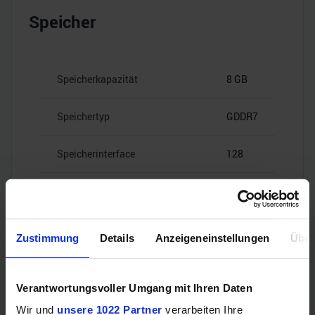
Speicher
Speicherkapazität
8 GB
Speichertyp
GDDR7
Speicherinterface
128
28
Speicherbandbreite
Gbps
Zustimmung
Details
Anzeigeneinstellungen
Über
Verantwortungsvoller Umgang mit Ihren Daten
Videoanschlüsse
Wir und
unsere 1022 Partner
verarbeiten Ihre