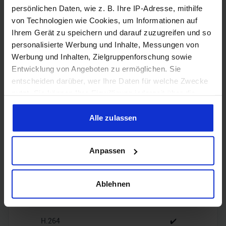
persönlichen Daten, wie z. B. Ihre IP-Adresse, mithilfe
von Technologien wie Cookies, um Informationen auf
1x HDMI
Ihrem Gerät zu speichern und darauf zuzugreifen und so
HDMI
2.1b
personalisierte Werbung und Inhalte, Messungen von
Werbung und Inhalten, Zielgruppenforschung sowie
3x
Entwicklung von Angeboten zu ermöglichen. Sie
DisplayPort
DisplayPort
entscheiden darüber, wer Ihre Daten für welche Zwecke
2.1b
nutzt. Sie können Ihre Einwilligung jederzeit über die
Cookie-Erklärung oder durch Klicken auf das Privacy
Trigger Symbol ändern oder widerrufen
Alle zulassen
Wenn Sie es erlauben, würden wir auch gerne:
Encoding
Anpassen
Informationen über Ihre geografische Lage erfassen,
welche bis auf einige Meter genau sein können
Ihr Gerät durch aktives Scannen nach bestimmten
Ablehnen
Merkmalen (Fingerprinting) identifizieren
H.265
✔️
Erfahren Sie mehr darüber, wie Ihre persönlichen Daten
verarbeitet werden, und legen Sie Ihre Präferenzen im
H.264
✔️