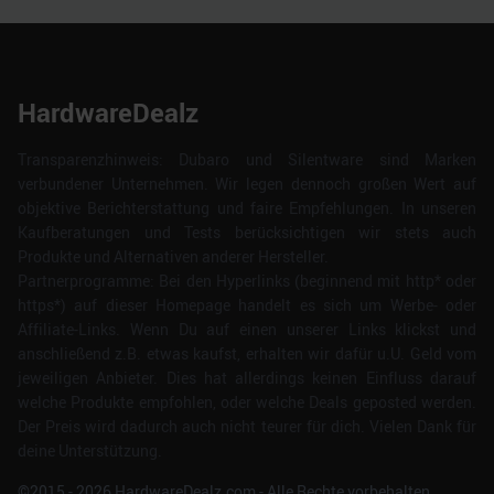
HardwareDealz
Transparenzhinweis: Dubaro und Silentware sind Marken
verbundener Unternehmen. Wir legen dennoch großen Wert auf
objektive Berichterstattung und faire Empfehlungen. In unseren
Kaufberatungen und Tests berücksichtigen wir stets auch
Produkte und Alternativen anderer Hersteller.
Partnerprogramme: Bei den Hyperlinks (beginnend mit http* oder
https*) auf dieser Homepage handelt es sich um Werbe- oder
Affiliate-Links. Wenn Du auf einen unserer Links klickst und
anschließend z.B. etwas kaufst, erhalten wir dafür u.U. Geld vom
jeweiligen Anbieter. Dies hat allerdings keinen Einfluss darauf
welche Produkte empfohlen, oder welche Deals geposted werden.
Der Preis wird dadurch auch nicht teurer für dich. Vielen Dank für
deine Unterstützung.
©2015 -
2026
HardwareDealz.com - Alle Rechte vorbehalten.