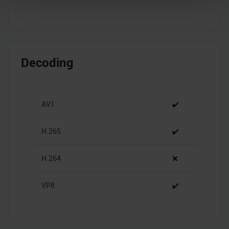
Abschnitt Einzelheiten
fest.
Wir verwenden Cookies, um Inhalte und Anzeigen zu
personalisieren, Funktionen für soziale Medien anbieten
zu können und die Zugriffe auf unsere Website zu
Decoding
analysieren. Außerdem geben wir Informationen zu Ihrer
Verwendung unserer Website an unsere Partner für
soziale Medien, Werbung und Analysen weiter. Unsere
Partner führen diese Informationen möglicherweise mit
AV1
✔️
weiteren Daten zusammen, die Sie ihnen bereitgestellt
haben oder die sie im Rahmen Ihrer Nutzung der Dienste
H.265
✔️
gesammelt haben.
H.264
❌
VP8
✔️