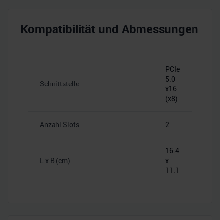
Kompatibilität und Abmessungen
PCIe
5.0
Schnittstelle
x16
(x8)
Anzahl Slots
2
16.4
L x B (cm)
x
11.1