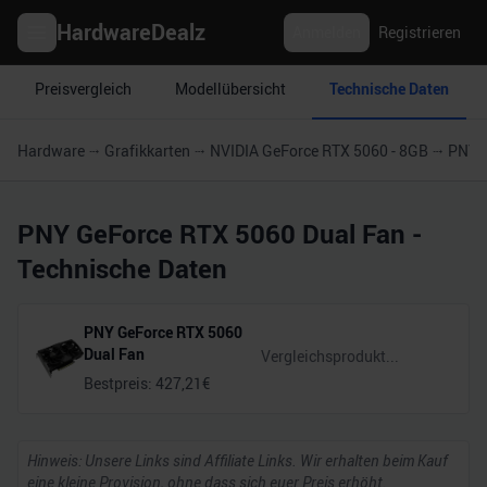
HardwareDealz
Anmelden
Registrieren
Preisvergleich
Modellübersicht
Technische Daten
Hardware
Grafikkarten
NVIDIA GeForce RTX 5060 - 8GB
PNY G
PNY GeForce RTX 5060 Dual Fan
-
Technische Daten
PNY GeForce RTX 5060
Dual Fan
Bestpreis:
427,21
€
Hinweis: Unsere Links sind Affiliate Links. Wir erhalten beim Kauf
eine kleine Provision, ohne dass sich euer Preis erhöht.