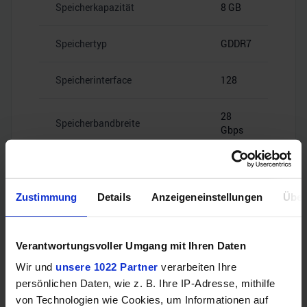
Speicherkapazität
8 GB
Speichertyp
GDDR7
Speicherinterface
128
28
Speicherbandbreite
Gbps
Zustimmung
Details
Anzeigeneinstellungen
Über
Videoanschlüsse
Verantwortungsvoller Umgang mit Ihren Daten
Wir und
unsere 1022 Partner
verarbeiten Ihre
1x HDMI
HDMI
persönlichen Daten, wie z. B. Ihre IP-Adresse, mithilfe
2.1b
von Technologien wie Cookies, um Informationen auf