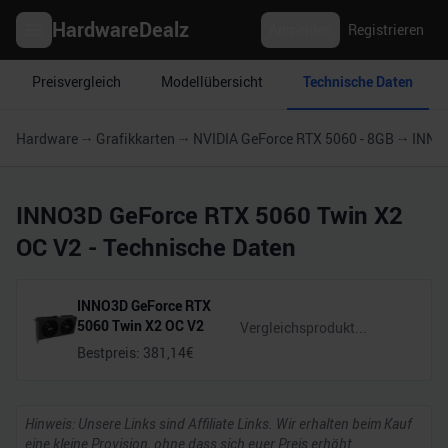
HardwareDealz
Anmelden
Registrieren
Preisvergleich
Modellübersicht
Technische Daten
Hardware
Grafikkarten
NVIDIA GeForce RTX 5060 - 8GB
INNO3
INNO3D GeForce RTX 5060 Twin X2
OC V2
- Technische Daten
INNO3D GeForce RTX
5060 Twin X2 OC V2
Bestpreis:
381,14
€
Hinweis: Unsere Links sind Affiliate Links. Wir erhalten beim Kauf
eine kleine Provision, ohne dass sich euer Preis erhöht.