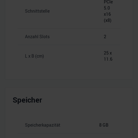
PCIe
5.0
Schnittstelle
x16
(x8)
Anzahl Slots
2
25 x
L x B (cm)
11.6
Speicher
Speicherkapazität
8 GB