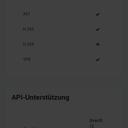
personalisieren, Funktionen für soziale Medien anbieten
zu können und die Zugriffe auf unsere Website zu
AV1
✔️
analysieren. Außerdem geben wir Informationen zu Ihrer
Verwendung unserer Website an unsere Partner für
soziale Medien, Werbung und Analysen weiter. Unsere
H.265
✔️
Partner führen diese Informationen möglicherweise mit
weiteren Daten zusammen, die Sie ihnen bereitgestellt
H.264
❌
haben oder die sie im Rahmen Ihrer Nutzung der Dienste
gesammelt haben.
VP8
✔️
API-Unterstützung
DirectX
12