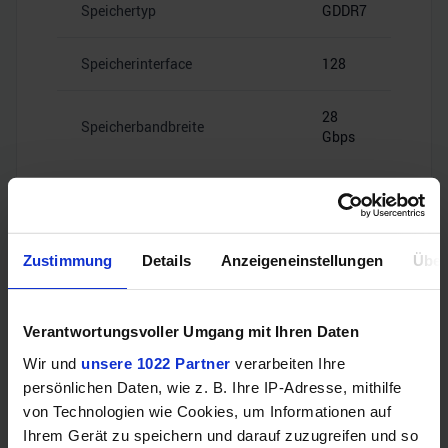
Speichertyp
GDDR7
Speicherinterface
128
28
Speicherbandbreite
Gbps
Zustimmung
Details
Anzeigeneinstellungen
Über
Videoanschlüsse
Verantwortungsvoller Umgang mit Ihren Daten
1x HDMI
HDMI
Wir und
unsere 1022 Partner
verarbeiten Ihre
2.1b
persönlichen Daten, wie z. B. Ihre IP-Adresse, mithilfe
von Technologien wie Cookies, um Informationen auf
3x
Ihrem Gerät zu speichern und darauf zuzugreifen und so
DisplayPort
DisplayPort