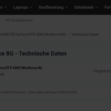
Cs
Laptops
Kaufberatung
Datenbank
Fo
FPS & Spieletests
IGABYTE GeForce RTX 5060 Windforce 8G
Technische Daten
ce 8G
- Technische Daten
rce RTX 5060 Windforce 8G
90
€
ne kleine Provision, ohne dass sich euer Preis erhöht.