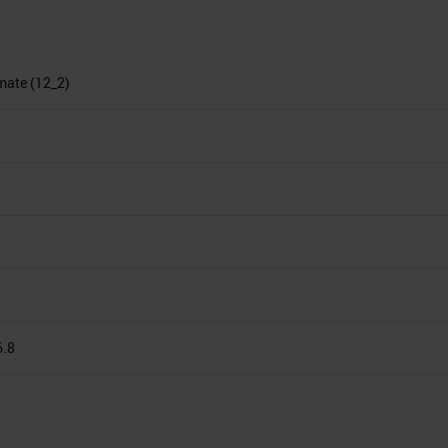
imate (12_2)
6.8