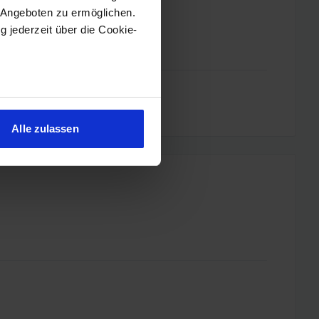
 Angeboten zu ermöglichen.
g jederzeit über die Cookie-
sein können
ren
Alle zulassen
hre Präferenzen im
Abschnitt
 Medien anbieten zu können
hrer Verwendung unserer
 führen diese Informationen
ie im Rahmen Ihrer Nutzung