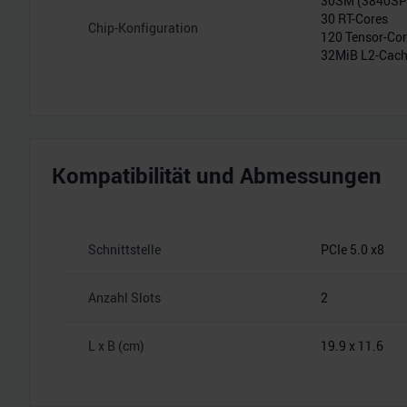
30SM (3840S
30 RT-Cores
Chip-Konfiguration
120 Tensor-Co
32MiB L2-Cac
Kompatibilität und Abmessungen
Schnittstelle
PCIe 5.0 x8
Anzahl Slots
2
L x B (cm)
19.9 x 11.6