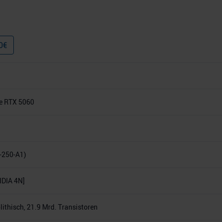
0
€
e RTX 5060
-250-A1)
DIA 4N]
thisch, 21.9 Mrd. Transistoren