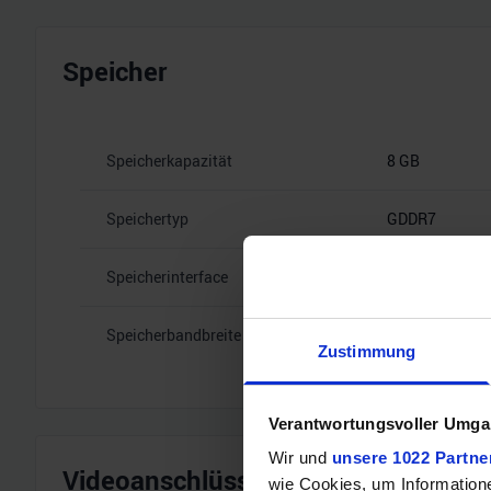
Speicher
Speicherkapazität
8 GB
Speichertyp
GDDR7
Speicherinterface
128
Speicherbandbreite
28 Gbps
Zustimmung
Verantwortungsvoller Umgan
Wir und
unsere 1022 Partne
Videoanschlüsse
wie Cookies, um Information