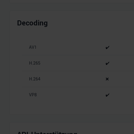
Decoding
AV1
✔️
H.265
✔️
H.264
❌
VP8
✔️