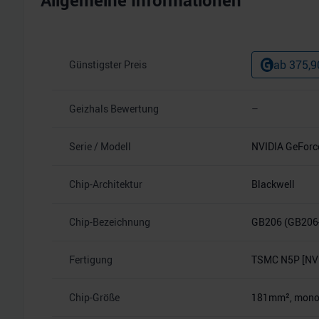
Allgemeine Informationen
ab
375,9
Günstigster Preis
Geizhals Bewertung
–
Serie / Modell
NVIDIA GeForc
Chip-Architektur
Blackwell
Chip-Bezeichnung
GB206 (GB206
Fertigung
TSMC N5P [NVI
Chip-Größe
181mm², monoli