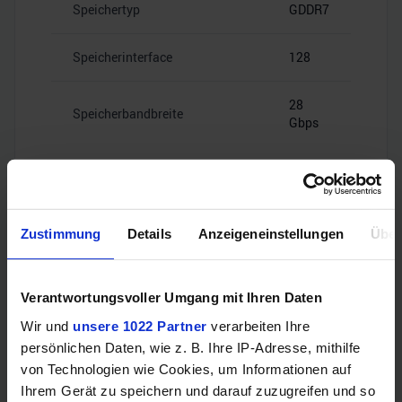
Speichertyp
GDDR7
Speicherinterface
128
28
Speicherbandbreite
Gbps
Zustimmung
Details
Anzeigeneinstellungen
Über
Videoanschlüsse
Verantwortungsvoller Umgang mit Ihren Daten
1x HDMI
HDMI
Wir und
unsere 1022 Partner
verarbeiten Ihre
2.1b
persönlichen Daten, wie z. B. Ihre IP-Adresse, mithilfe
von Technologien wie Cookies, um Informationen auf
3x
Ihrem Gerät zu speichern und darauf zuzugreifen und so
DisplayPort
DisplayPort