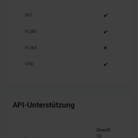
personalisieren, Funktionen für soziale Medien anbieten
zu können und die Zugriffe auf unsere Website zu
AV1
✔️
analysieren. Außerdem geben wir Informationen zu Ihrer
Verwendung unserer Website an unsere Partner für
soziale Medien, Werbung und Analysen weiter. Unsere
H.265
✔️
Partner führen diese Informationen möglicherweise mit
weiteren Daten zusammen, die Sie ihnen bereitgestellt
H.264
❌
haben oder die sie im Rahmen Ihrer Nutzung der Dienste
gesammelt haben.
VP8
✔️
API-Unterstützung
DirectX
12