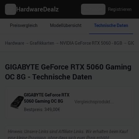
HardwareDealz
Anmelden
Registrieren
Preisvergleich
Modellübersicht
Technische Daten
Hardware
Grafikkarten
NVIDIA GeForce RTX 5060 - 8GB
GIGA
GIGABYTE GeForce RTX 5060 Gaming
OC 8G
- Technische Daten
GIGABYTE GeForce RTX
5060 Gaming OC 8G
Bestpreis:
349,00
€
Hinweis: Unsere Links sind Affiliate Links. Wir erhalten beim Kauf
eine kleine Provision, ohne dass sich euer Preis erhöht.