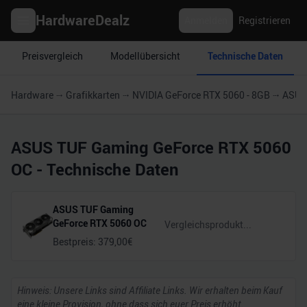
HardwareDealz
Anmelden
Registrieren
Preisvergleich
Modellübersicht
Technische Daten
Hardware
Grafikkarten
NVIDIA GeForce RTX 5060 - 8GB
ASUS
ASUS TUF Gaming GeForce RTX 5060
OC
- Technische Daten
ASUS TUF Gaming
GeForce RTX 5060 OC
Bestpreis:
379,00
€
Hinweis: Unsere Links sind Affiliate Links. Wir erhalten beim Kauf
eine kleine Provision, ohne dass sich euer Preis erhöht.