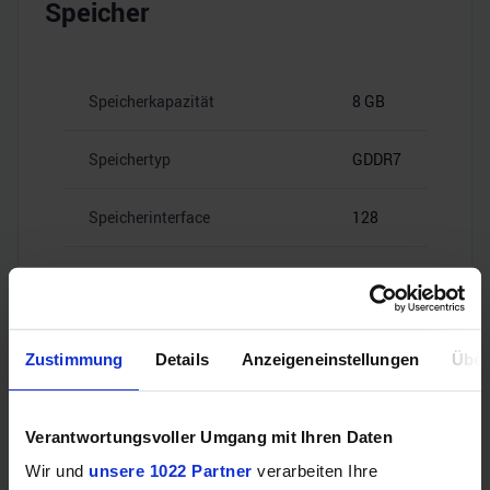
Speicher
Speicherkapazität
8 GB
Speichertyp
GDDR7
Speicherinterface
128
28
Speicherbandbreite
Gbps
Zustimmung
Details
Anzeigeneinstellungen
Über
Videoanschlüsse
Verantwortungsvoller Umgang mit Ihren Daten
Wir und
unsere 1022 Partner
verarbeiten Ihre