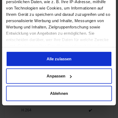
persönlichen Daten, wie z. B. Ihre IP-Adresse, mithilfe
von Technologien wie Cookies, um Informationen auf
1x HDMI
HDMI
Ihrem Gerät zu speichern und darauf zuzugreifen und so
2.1b
personalisierte Werbung und Inhalte, Messungen von
Werbung und Inhalten, Zielgruppenforschung sowie
3x
Entwicklung von Angeboten zu ermöglichen. Sie
DisplayPort
DisplayPort
2.1b
entscheiden darüber, wer Ihre Daten für welche Zwecke
nutzt. Sie können Ihre Einwilligung jederzeit über die
Cookie-Erklärung oder durch Klicken auf das Privacy
Trigger Symbol ändern oder widerrufen
Alle zulassen
Wenn Sie es erlauben, würden wir auch gerne:
Encoding
Anpassen
Informationen über Ihre geografische Lage erfassen,
welche bis auf einige Meter genau sein können
Ihr Gerät durch aktives Scannen nach bestimmten
Ablehnen
H.265
✔️
Merkmalen (Fingerprinting) identifizieren
Erfahren Sie mehr darüber, wie Ihre persönlichen Daten
H.264
✔️
verarbeitet werden, und legen Sie Ihre Präferenzen im
Abschnitt Einzelheiten
fest.