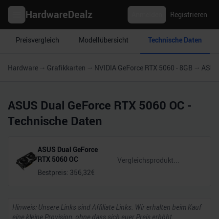
HardwareDealz
Anmelden
Registrieren
Preisvergleich
Modellübersicht
Technische Daten
Hardware
Grafikkarten
NVIDIA GeForce RTX 5060 - 8GB
ASUS
ASUS Dual GeForce RTX 5060 OC
-
Technische Daten
ASUS Dual GeForce
RTX 5060 OC
Bestpreis:
356,32
€
Hinweis: Unsere Links sind Affiliate Links. Wir erhalten beim Kauf
eine kleine Provision, ohne dass sich euer Preis erhöht.