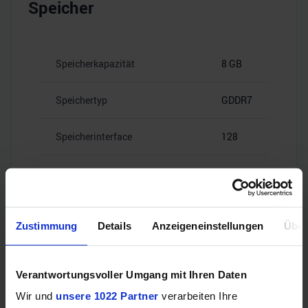
Speicher
Speicherkapazität
8 GB
Speichertyp
GDDR7
Speicherinterface
128
28
Speicherbandbreite
Gbps
Zustimmung
Details
Anzeigeneinstellungen
Über
Videoanschlüsse
Verantwortungsvoller Umgang mit Ihren Daten
Wir und
unsere 1022 Partner
verarbeiten Ihre