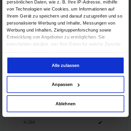
persönlichen Daten, wie z. B. Ihre IP-Adresse, mithilfe
von Technologien wie Cookies, um Informationen auf
1x HDMI
HDMI
Ihrem Gerät zu speichern und darauf zuzugreifen und so
2.1b
personalisierte Werbung und Inhalte, Messungen von
Werbung und Inhalten, Zielgruppenforschung sowie
3x
Entwicklung von Angeboten zu ermöglichen. Sie
DisplayPort
DisplayPort
2.1b
entscheiden darüber, wer Ihre Daten für welche Zwecke
nutzt. Sie können Ihre Einwilligung jederzeit über die
Cookie-Erklärung oder durch Klicken auf das Privacy
Trigger Symbol ändern oder widerrufen
Alle zulassen
Wenn Sie es erlauben, würden wir auch gerne:
Encoding
Anpassen
Informationen über Ihre geografische Lage erfassen,
welche bis auf einige Meter genau sein können
Ihr Gerät durch aktives Scannen nach bestimmten
Ablehnen
H.265
✔️
Merkmalen (Fingerprinting) identifizieren
Erfahren Sie mehr darüber, wie Ihre persönlichen Daten
H.264
✔️
verarbeitet werden, und legen Sie Ihre Präferenzen im
Abschnitt Einzelheiten
fest.