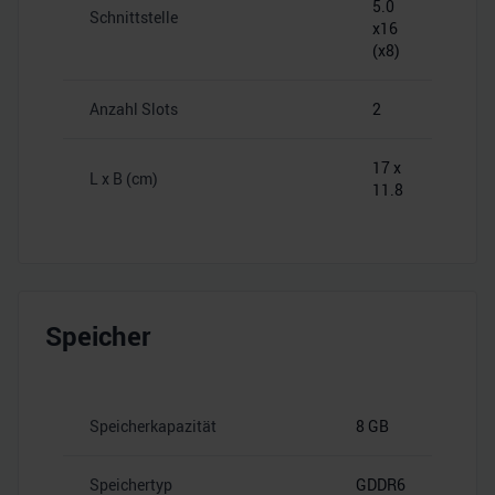
5.0
Schnittstelle
x16
(x8)
Anzahl Slots
2
17 x
L x B (cm)
11.8
Speicher
Speicherkapazität
8 GB
Speichertyp
GDDR6