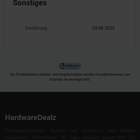
Sonstiges
Einführung
24.06.2025
Die Produktdaten, Händler- und Angebotsdaten werden freundlicherweise von
Geizhals.de bereitgestellt.
HardwareDealz
Transparenzhinweis: Dubaro und Silentware sind Marken
verbundener Unternehmen. Wir legen dennoch großen Wert auf