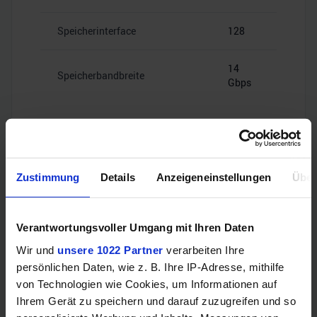
Speicherinterface
128
14
Speicherbandbreite
Gbps
Videoanschlüsse
Zustimmung
Details
Anzeigeneinstellungen
Über
Verantwortungsvoller Umgang mit Ihren Daten
1x HDMI
HDMI
2.1b
Wir und
unsere 1022 Partner
verarbeiten Ihre
persönlichen Daten, wie z. B. Ihre IP-Adresse, mithilfe
von Technologien wie Cookies, um Informationen auf
3x
DisplayPort
DisplayPort
Ihrem Gerät zu speichern und darauf zuzugreifen und so
2.1b