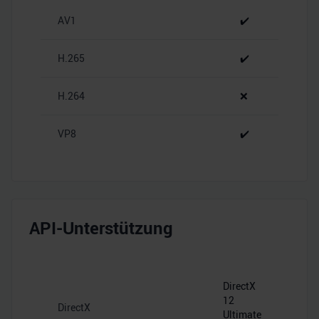
zu können und die Zugriffe auf unsere Website zu
AV1
✔️
analysieren. Außerdem geben wir Informationen zu Ihrer
Verwendung unserer Website an unsere Partner für
H.265
✔️
soziale Medien, Werbung und Analysen weiter. Unsere
Partner führen diese Informationen möglicherweise mit
H.264
❌
weiteren Daten zusammen, die Sie ihnen bereitgestellt
haben oder die sie im Rahmen Ihrer Nutzung der Dienste
gesammelt haben.
VP8
✔️
API-Unterstützung
DirectX
12
DirectX
Ultimate