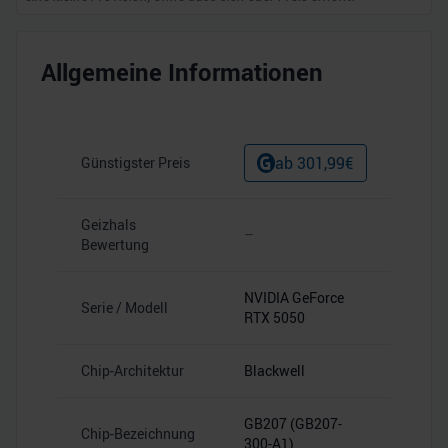
Allgemeine Informationen
ab
301,99
€
Günstigster Preis
Geizhals
–
Bewertung
NVIDIA GeForce
Serie / Modell
RTX 5050
Chip-Architektur
Blackwell
GB207 (GB207-
Chip-Bezeichnung
300-A1)