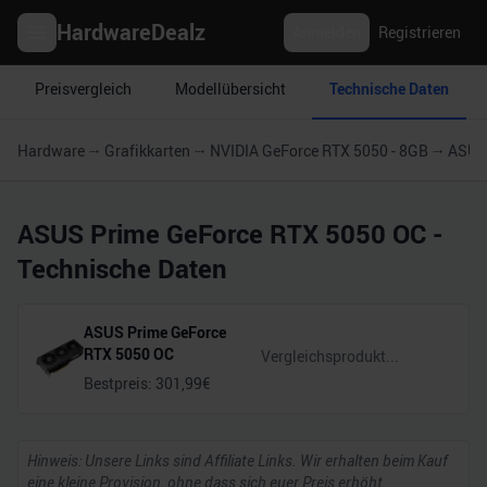
HardwareDealz
Anmelden
Registrieren
Preisvergleich
Modellübersicht
Technische Daten
Hardware
Grafikkarten
NVIDIA GeForce RTX 5050 - 8GB
ASUS
ASUS Prime GeForce RTX 5050 OC
-
Technische Daten
ASUS Prime GeForce
RTX 5050 OC
Bestpreis:
301,99
€
Hinweis: Unsere Links sind Affiliate Links. Wir erhalten beim Kauf
eine kleine Provision, ohne dass sich euer Preis erhöht.