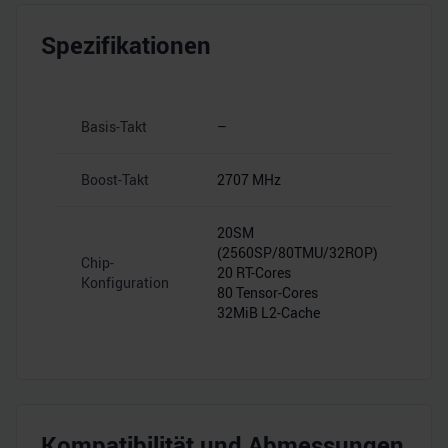
Spezifikationen
Basis-Takt
–
Boost-Takt
2707 MHz
20SM
(2560SP/80TMU/32ROP)
Chip-
20 RT-Cores
Konfiguration
80 Tensor-Cores
32MiB L2-Cache
Kompatibilität und Abmessungen