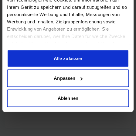
Ihrem Gerät zu speichern und darauf zuzugreifen und so
personalisierte Werbung und Inhalte, Messungen von
3x
DisplayPort
DisplayPort
Werbung und Inhalten, Zielgruppenforschung sowie
2.1b
Entwicklung von Angeboten zu ermöglichen. Sie
entscheiden darüber, wer Ihre Daten für welche Zwecke
nutzt. Sie können Ihre Einwilligung jederzeit über die
Cookie-Erklärung oder durch Klicken auf das Privacy
Trigger Symbol ändern oder widerrufen
Alle zulassen
Encoding
Wenn Sie es erlauben, würden wir auch gerne:
Anpassen
Informationen über Ihre geografische Lage erfassen,
welche bis auf einige Meter genau sein können
H.265
✔️
Ihr Gerät durch aktives Scannen nach bestimmten
Ablehnen
Merkmalen (Fingerprinting) identifizieren
H.264
✔️
Erfahren Sie mehr darüber, wie Ihre persönlichen Daten
verarbeitet werden, und legen Sie Ihre Präferenzen im
Abschnitt Einzelheiten
fest.