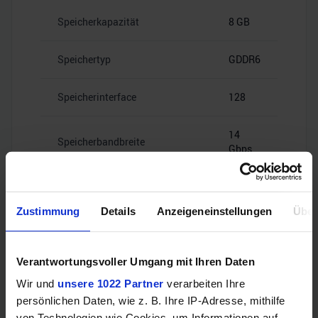
Speicherkapazität
8 GB
Speichertyp
GDDR6
Speicherinterface
128
14
Speicherbandbreite
Gbps
Zustimmung
Details
Anzeigeneinstellungen
Über
Videoanschlüsse
Verantwortungsvoller Umgang mit Ihren Daten
Wir und
unsere 1022 Partner
verarbeiten Ihre
1x HDMI
persönlichen Daten, wie z. B. Ihre IP-Adresse, mithilfe
HDMI
2.1b
von Technologien wie Cookies, um Informationen auf