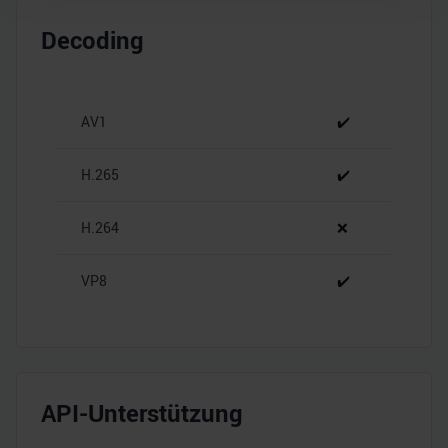
Wir verwenden Cookies, um Inhalte und Anzeigen zu
Decoding
personalisieren, Funktionen für soziale Medien anbieten
zu können und die Zugriffe auf unsere Website zu
analysieren. Außerdem geben wir Informationen zu Ihrer
Verwendung unserer Website an unsere Partner für
AV1
✔️
soziale Medien, Werbung und Analysen weiter. Unsere
Partner führen diese Informationen möglicherweise mit
H.265
✔️
weiteren Daten zusammen, die Sie ihnen bereitgestellt
haben oder die sie im Rahmen Ihrer Nutzung der Dienste
H.264
❌
gesammelt haben.
VP8
✔️
API-Unterstützung