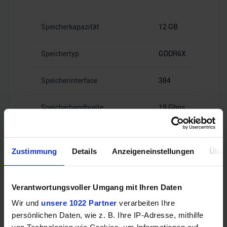
Speicherkapazität
12 GB
Speichertyp
GDDR6X
Speicherinterface
384
Speicherbandbreite
19 Gbps
Zustimmung
Details
Anzeigeneinstellungen
Über
Videoanschlüsse
Verantwortungsvoller Umgang mit Ihren Daten
Wir und
unsere 1022 Partner
verarbeiten Ihre
persönlichen Daten, wie z. B. Ihre IP-Adresse, mithilfe
1x HDMI
HDMI
2.1