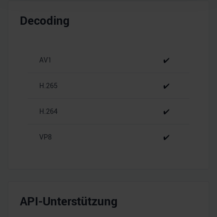
Wir verwenden Cookies, um Inhalte und Anzeigen zu
Decoding
personalisieren, Funktionen für soziale Medien anbieten
zu können und die Zugriffe auf unsere Website zu
analysieren. Außerdem geben wir Informationen zu Ihrer
Verwendung unserer Website an unsere Partner für
AV1
✔️
soziale Medien, Werbung und Analysen weiter. Unsere
Partner führen diese Informationen möglicherweise mit
H.265
✔️
weiteren Daten zusammen, die Sie ihnen bereitgestellt
haben oder die sie im Rahmen Ihrer Nutzung der Dienste
H.264
✔️
gesammelt haben.
VP8
✔️
API-Unterstützung