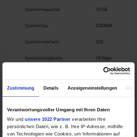
Speicherkapazität
10 GB
Speichertyp
GDDR6X
Speicherinterface
320
Speicherbandbreite
19 Gbps
Zustimmung
Details
Anzeigeneinstellungen
Über
Videoanschlüsse
Verantwortungsvoller Umgang mit Ihren Daten
Wir und
unsere 1022 Partner
verarbeiten Ihre
1x HDMI
HDMI
persönlichen Daten, wie z. B. Ihre IP-Adresse, mithilfe
2.1
von Technologien wie Cookies, um Informationen auf