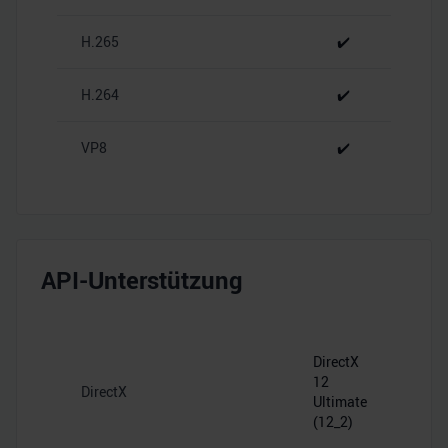
analysieren. Außerdem geben wir Informationen zu Ihrer
H.265
✔️
Verwendung unserer Website an unsere Partner für
soziale Medien, Werbung und Analysen weiter. Unsere
Partner führen diese Informationen möglicherweise mit
H.264
✔️
weiteren Daten zusammen, die Sie ihnen bereitgestellt
haben oder die sie im Rahmen Ihrer Nutzung der Dienste
VP8
✔️
gesammelt haben.
API-Unterstützung
DirectX
12
DirectX
Ultimate
(12_2)