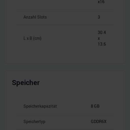
x16
Anzahl Slots
3
30.4
L x B (cm)
x
13.6
Speicher
Speicherkapazität
8 GB
Speichertyp
GDDR6X