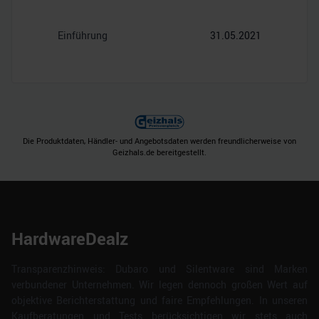
Einführung
31.05.2021
Die Produktdaten, Händler- und Angebotsdaten werden freundlicherweise von
Geizhals.de bereitgestellt.
HardwareDealz
Transparenzhinweis: Dubaro und Silentware sind Marken
verbundener Unternehmen. Wir legen dennoch großen Wert auf
objektive Berichterstattung und faire Empfehlungen. In unseren
Kaufberatungen und Tests berücksichtigen wir stets auch