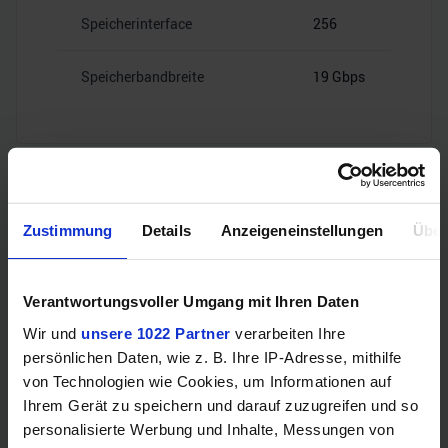
Speicherinterface
256
Speicherbandbreite
19 Gbps
Videoanschlüsse
Zustimmung
Details
Anzeigeneinstellungen
Über
1x HDMI
HDMI
Verantwortungsvoller Umgang mit Ihren Daten
2.1
Wir und
unsere 1022 Partner
verarbeiten Ihre
persönlichen Daten, wie z. B. Ihre IP-Adresse, mithilfe
3x
von Technologien wie Cookies, um Informationen auf
DisplayPort
DisplayPort
1.4a
Ihrem Gerät zu speichern und darauf zuzugreifen und so
personalisierte Werbung und Inhalte, Messungen von