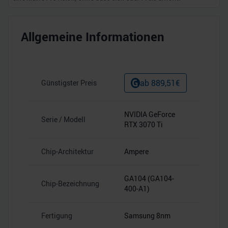
Allgemeine Informationen
ab
889,51
€
Günstigster Preis
NVIDIA GeForce
Serie / Modell
RTX 3070 Ti
Chip-Architektur
Ampere
GA104 (GA104-
Chip-Bezeichnung
400-A1)
Fertigung
Samsung 8nm