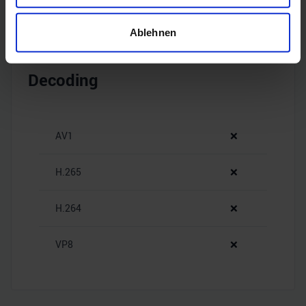
welche bis auf einige Meter genau sein können
Ihr Gerät durch aktives Scannen nach bestimmten
Ablehnen
Merkmalen (Fingerprinting) identifizieren
Erfahren Sie mehr darüber, wie Ihre persönlichen Daten
Decoding
verarbeitet werden, und legen Sie Ihre Präferenzen im
Abschnitt Einzelheiten
fest.
Wir verwenden Cookies, um Inhalte und Anzeigen zu
AV1
❌
personalisieren, Funktionen für soziale Medien anbieten
zu können und die Zugriffe auf unsere Website zu
H.265
❌
analysieren. Außerdem geben wir Informationen zu Ihrer
Verwendung unserer Website an unsere Partner für
H.264
❌
soziale Medien, Werbung und Analysen weiter. Unsere
Partner führen diese Informationen möglicherweise mit
weiteren Daten zusammen, die Sie ihnen bereitgestellt
VP8
❌
haben oder die sie im Rahmen Ihrer Nutzung der Dienste
gesammelt haben.