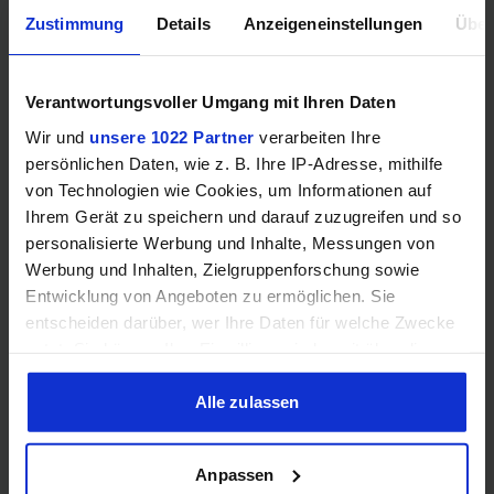
Zustimmung
Details
Anzeigeneinstellungen
Über
Videoanschlüsse
Verantwortungsvoller Umgang mit Ihren Daten
HDMI
–
Wir und
unsere 1022 Partner
verarbeiten Ihre
persönlichen Daten, wie z. B. Ihre IP-Adresse, mithilfe
DisplayPort
–
von Technologien wie Cookies, um Informationen auf
Ihrem Gerät zu speichern und darauf zuzugreifen und so
personalisierte Werbung und Inhalte, Messungen von
Werbung und Inhalten, Zielgruppenforschung sowie
Entwicklung von Angeboten zu ermöglichen. Sie
Encoding
entscheiden darüber, wer Ihre Daten für welche Zwecke
nutzt. Sie können Ihre Einwilligung jederzeit über die
Cookie-Erklärung oder durch Klicken auf das Privacy
Trigger Symbol ändern oder widerrufen
Alle zulassen
H.265
❌
Wenn Sie es erlauben, würden wir auch gerne:
Anpassen
H.264
❌
Informationen über Ihre geografische Lage erfassen,