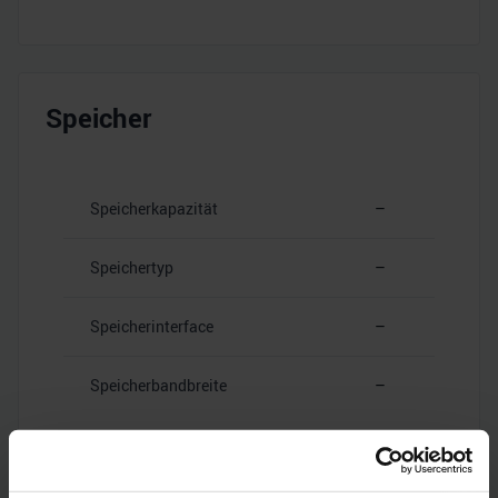
Speicher
Speicherkapazität
–
Speichertyp
–
Speicherinterface
–
Speicherbandbreite
–