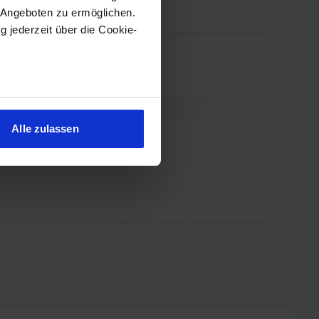
 Angeboten zu ermöglichen.
g jederzeit über die Cookie-
sein können
ren
Alle zulassen
hre Präferenzen im
Abschnitt
 Medien anbieten zu können
hrer Verwendung unserer
 führen diese Informationen
ie im Rahmen Ihrer Nutzung