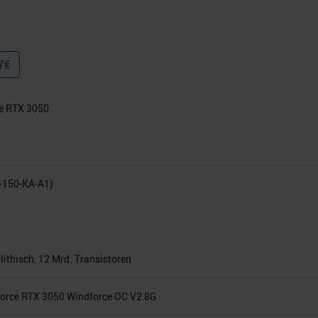
7
€
e RTX 3050
-150-KA-A1)
thisch, 12 Mrd. Transistoren
rce RTX 3050 Windforce OC V2 8G