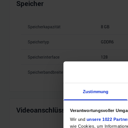
Speicher
Speicherkapazität
8 GB
Speichertyp
GDDR6
Speicherinterface
128
Speicherbandbreite
14 Gbps
Zustimmung
Videoanschlüsse
Verantwortungsvoller Umgan
Wir und
unsere 1022 Partne
wie Cookies, um Information