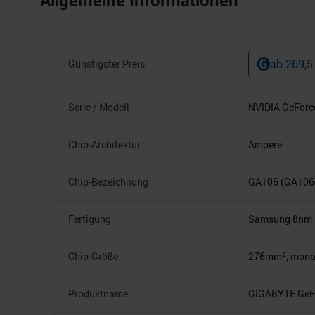
Allgemeine Informationen
ab
269,5
Günstigster Preis
Serie / Modell
NVIDIA GeForc
Chip-Architektur
Ampere
Chip-Bezeichnung
GA106 (GA106
Fertigung
Samsung 8nm
Chip-Größe
276mm², monoli
Produktname
GIGABYTE GeFo