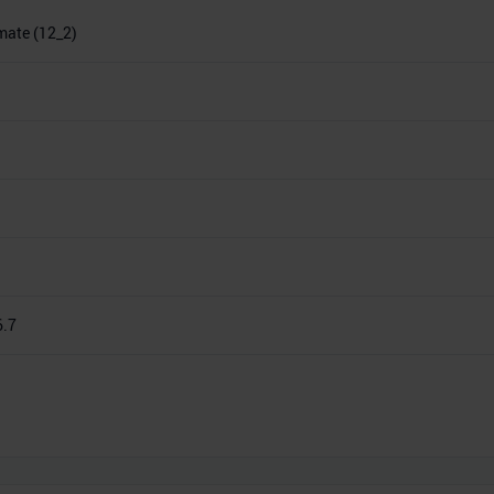
imate (12_2)
6.7