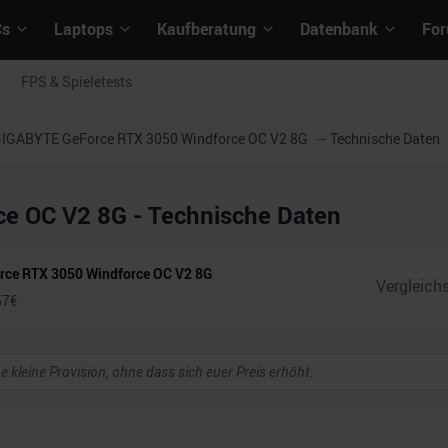
Cs
Laptops
Kaufberatung
Datenbank
Fo
FPS & Spieletests
IGABYTE GeForce RTX 3050 Windforce OC V2 8G
Technische Daten
ce OC V2 8G
- Technische Daten
ce RTX 3050 Windforce OC V2 8G
57
€
ne kleine Provision, ohne dass sich euer Preis erhöht.