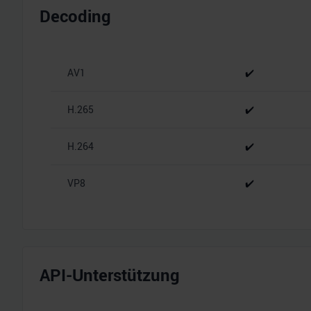
Decoding
AV1
✔️
H.265
✔️
H.264
✔️
VP8
✔️
API-Unterstützung