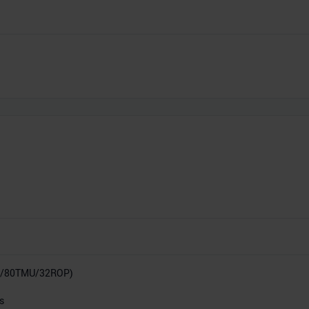
P/80TMU/32ROP)
s