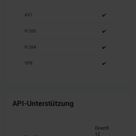
personalisieren, Funktionen für soziale Medien anbieten
zu können und die Zugriffe auf unsere Website zu
AV1
✔️
analysieren. Außerdem geben wir Informationen zu Ihrer
Verwendung unserer Website an unsere Partner für
soziale Medien, Werbung und Analysen weiter. Unsere
H.265
✔️
Partner führen diese Informationen möglicherweise mit
weiteren Daten zusammen, die Sie ihnen bereitgestellt
H.264
✔️
haben oder die sie im Rahmen Ihrer Nutzung der Dienste
gesammelt haben.
VP8
✔️
API-Unterstützung
DirectX
12