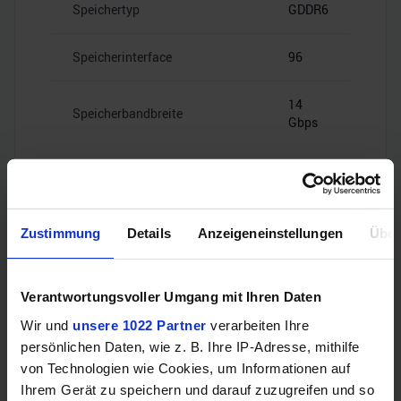
Speichertyp
GDDR6
Speicherinterface
96
14
Speicherbandbreite
Gbps
Zustimmung
Details
Anzeigeneinstellungen
Über
Videoanschlüsse
Verantwortungsvoller Umgang mit Ihren Daten
2x HDMI
HDMI
Wir und
unsere 1022 Partner
verarbeiten Ihre
2.1
persönlichen Daten, wie z. B. Ihre IP-Adresse, mithilfe
von Technologien wie Cookies, um Informationen auf
1x
Ihrem Gerät zu speichern und darauf zuzugreifen und so
DisplayPort
DisplayPort