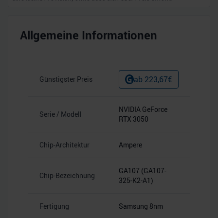
Allgemeine Informationen
ab
223,67
€
Günstigster Preis
NVIDIA GeForce
Serie / Modell
RTX 3050
Chip-Architektur
Ampere
GA107 (GA107-
Chip-Bezeichnung
325-K2-A1)
Fertigung
Samsung 8nm