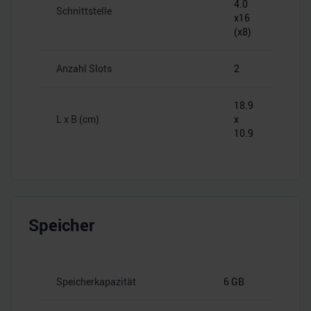
4.0
Schnittstelle
x16
(x8)
Anzahl Slots
2
18.9
L x B (cm)
x
10.9
Speicher
Speicherkapazität
6 GB