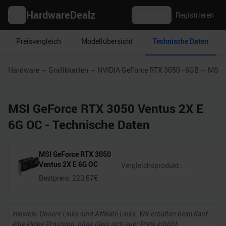
HardwareDealz
Anmelden
Registrieren
Preisvergleich
Modellübersicht
Technische Daten
Hardware
Grafikkarten
NVIDIA GeForce RTX 3050 - 6GB
MSI G
MSI GeForce RTX 3050 Ventus 2X E
6G OC
- Technische Daten
MSI GeForce RTX 3050
Ventus 2X E 6G OC
Bestpreis:
223,67
€
Hinweis: Unsere Links sind Affiliate Links. Wir erhalten beim Kauf
eine kleine Provision, ohne dass sich euer Preis erhöht.