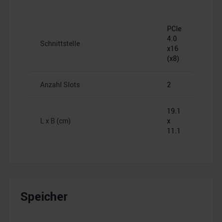
PCIe
4.0
Schnittstelle
x16
(x8)
Anzahl Slots
2
19.1
L x B (cm)
x
11.1
Speicher