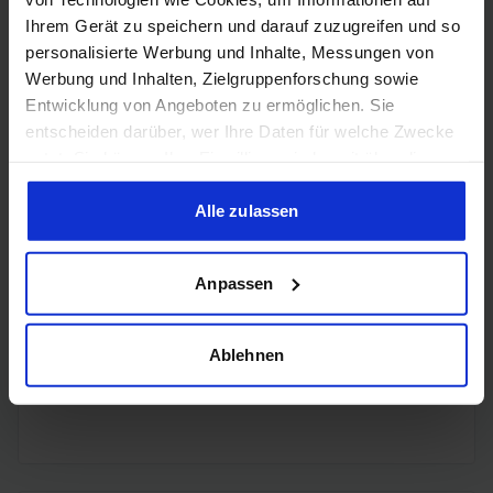
Ihrem Gerät zu speichern und darauf zuzugreifen und so
2x
personalisierte Werbung und Inhalte, Messungen von
DisplayPort
DisplayPort
Werbung und Inhalten, Zielgruppenforschung sowie
1.4a
Entwicklung von Angeboten zu ermöglichen. Sie
entscheiden darüber, wer Ihre Daten für welche Zwecke
nutzt. Sie können Ihre Einwilligung jederzeit über die
Cookie-Erklärung oder durch Klicken auf das Privacy
Trigger Symbol ändern oder widerrufen
Alle zulassen
Encoding
Wenn Sie es erlauben, würden wir auch gerne:
Anpassen
Informationen über Ihre geografische Lage erfassen,
welche bis auf einige Meter genau sein können
H.265
✔️
Ihr Gerät durch aktives Scannen nach bestimmten
Ablehnen
Merkmalen (Fingerprinting) identifizieren
H.264
✔️
Erfahren Sie mehr darüber, wie Ihre persönlichen Daten
verarbeitet werden, und legen Sie Ihre Präferenzen im
Abschnitt Einzelheiten
fest.