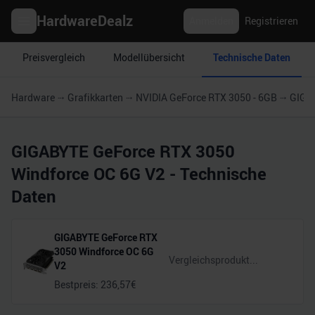
HardwareDealz
Anmelden
Registrieren
Preisvergleich
Modellübersicht
Technische Daten
Hardware
Grafikkarten
NVIDIA GeForce RTX 3050 - 6GB
GIGAB
GIGABYTE GeForce RTX 3050
Windforce OC 6G V2
- Technische
Daten
GIGABYTE GeForce RTX
3050 Windforce OC 6G
V2
Bestpreis:
236,57
€