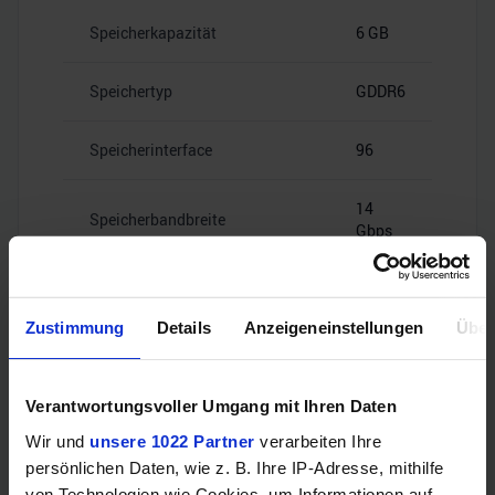
Speicherkapazität
6 GB
Speichertyp
GDDR6
Speicherinterface
96
14
Speicherbandbreite
Gbps
Zustimmung
Details
Anzeigeneinstellungen
Über
Videoanschlüsse
Verantwortungsvoller Umgang mit Ihren Daten
Wir und
unsere 1022 Partner
verarbeiten Ihre
2x HDMI
persönlichen Daten, wie z. B. Ihre IP-Adresse, mithilfe
HDMI
2.1
von Technologien wie Cookies, um Informationen auf