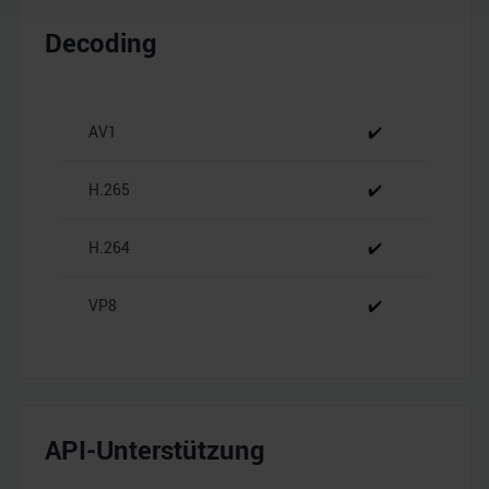
Wir verwenden Cookies, um Inhalte und Anzeigen zu
Decoding
personalisieren, Funktionen für soziale Medien anbieten
zu können und die Zugriffe auf unsere Website zu
analysieren. Außerdem geben wir Informationen zu Ihrer
Verwendung unserer Website an unsere Partner für
AV1
✔️
soziale Medien, Werbung und Analysen weiter. Unsere
Partner führen diese Informationen möglicherweise mit
H.265
✔️
weiteren Daten zusammen, die Sie ihnen bereitgestellt
haben oder die sie im Rahmen Ihrer Nutzung der Dienste
H.264
✔️
gesammelt haben.
VP8
✔️
API-Unterstützung