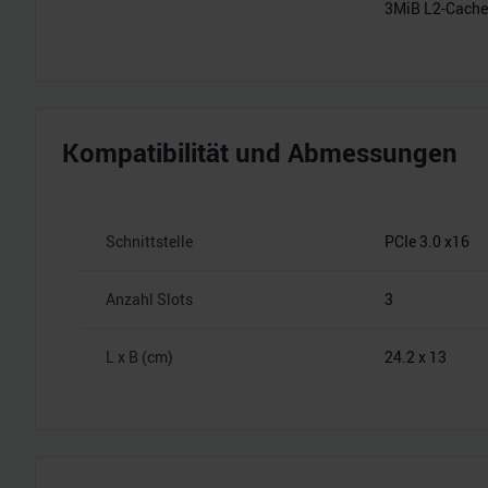
3MiB L2-Cache
Kompatibilität und Abmessungen
Schnittstelle
PCIe 3.0 x16
Anzahl Slots
3
L x B (cm)
24.2 x 13