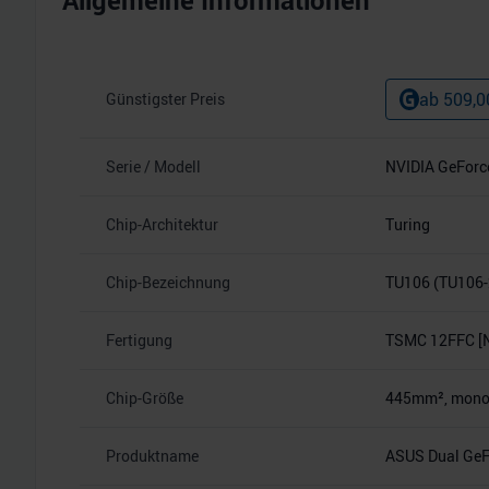
Allgemeine Informationen
ab
509,0
Günstigster Preis
Serie / Modell
NVIDIA GeForc
Chip-Architektur
Turing
Chip-Bezeichnung
TU106 (TU106-
Fertigung
TSMC 12FFC [
Chip-Größe
445mm², monoli
Produktname
ASUS Dual GeF