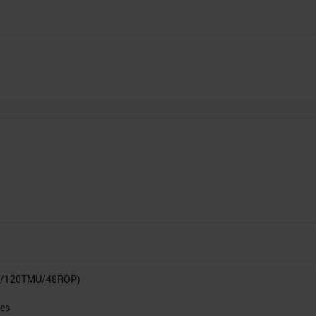
P/120TMU/48ROP)
res