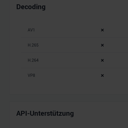
Decoding
AV1
❌
H.265
❌
H.264
❌
VP8
❌
API-Unterstützung