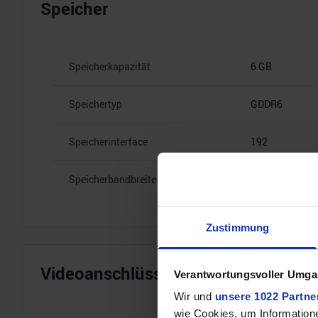
Speicher
Speicherkapazität
6 GB
Speichertyp
GDDR6
Speicherinterface
192
Speicherbandbreite
14 Gbps
Zustimmung
Videoanschlüsse
Verantwortungsvoller Umgan
Wir und
unsere 1022 Partne
wie Cookies, um Information