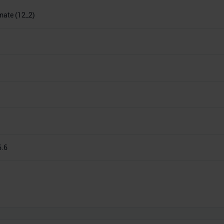
imate (12_2)
6.6