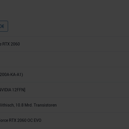
0
€
e RTX 2060
200A-KA-A1)
NVIDIA 12FFN]
thisch, 10.8 Mrd. Transistoren
orce RTX 2060 OC EVO