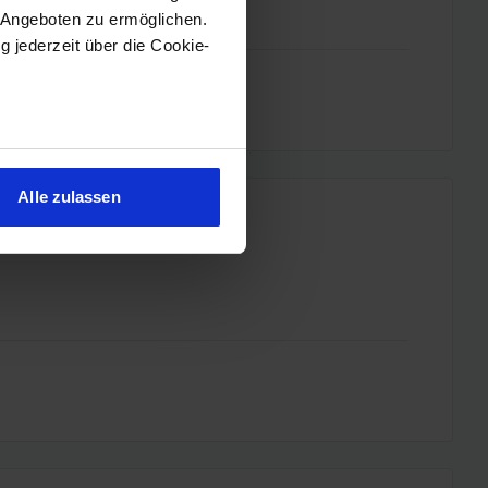
 Angeboten zu ermöglichen.
g jederzeit über die Cookie-
sein können
ren
Alle zulassen
hre Präferenzen im
Abschnitt
 Medien anbieten zu können
hrer Verwendung unserer
 führen diese Informationen
ie im Rahmen Ihrer Nutzung