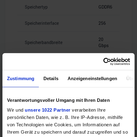
Speichertyp
GDDR6
Speicherinterface
256
20
Speicherbandbreite
Gbps
Zustimmung
Details
Anzeigeneinstellungen
Über
Videoanschlüsse
Verantwortungsvoller Umgang mit Ihren Daten
Wir und
unsere 1022 Partner
verarbeiten Ihre
1x HDMI
HDMI
2.1b
persönlichen Daten, wie z. B. Ihre IP-Adresse, mithilfe
von Technologien wie Cookies, um Informationen auf
Ihrem Gerät zu speichern und darauf zuzugreifen und so
3x