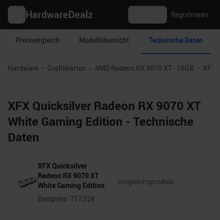
HardwareDealz
Anmelden
Registrieren
Preisvergleich
Modellübersicht
Technische Daten
Hardware
Grafikkarten
AMD Radeon RX 9070 XT - 16GB
XFX Q
XFX Quicksilver Radeon RX 9070 XT
White Gaming Edition
- Technische
Daten
XFX Quicksilver
Radeon RX 9070 XT
White Gaming Edition
Bestpreis:
717,02
€