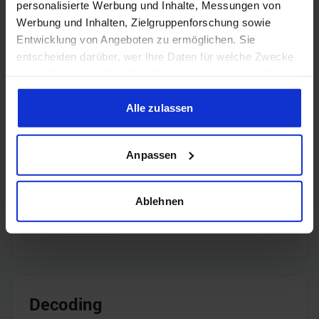
DisplayPort
DisplayPort
personalisierte Werbung und Inhalte, Messungen von
2.1a
Werbung und Inhalten, Zielgruppenforschung sowie
Entwicklung von Angeboten zu ermöglichen. Sie
entscheiden darüber, wer Ihre Daten für welche Zwecke
nutzt. Sie können Ihre Einwilligung jederzeit über die
Cookie-Erklärung oder durch Klicken auf das Privacy
Trigger Symbol ändern oder widerrufen
Alle zulassen
Encoding
Wenn Sie es erlauben, würden wir auch gerne:
Anpassen
Informationen über Ihre geografische Lage erfassen,
H.265
✔️
welche bis auf einige Meter genau sein können
Ihr Gerät durch aktives Scannen nach bestimmten
Ablehnen
H.264
✔️
Merkmalen (Fingerprinting) identifizieren
Erfahren Sie mehr darüber, wie Ihre persönlichen Daten
verarbeitet werden, und legen Sie Ihre Präferenzen im
Abschnitt Einzelheiten
fest.
Decoding
Wir verwenden Cookies, um Inhalte und Anzeigen zu
personalisieren, Funktionen für soziale Medien anbieten