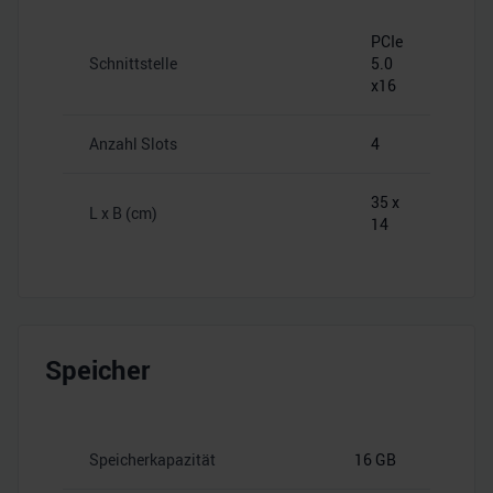
PCIe
Schnittstelle
5.0
x16
Anzahl Slots
4
35 x
L x B (cm)
14
Speicher
Speicherkapazität
16 GB