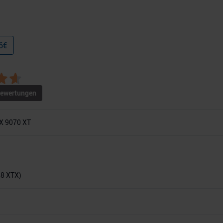
6
€
ewertungen
X 9070 XT
48 XTX)