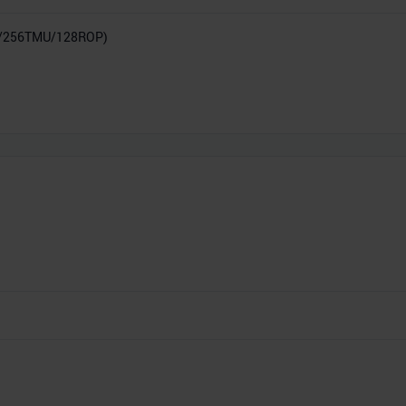
P/256TMU/128ROP)