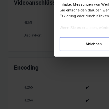
Videoanschlüsse
Inhalte, Messungen von Werb
Sie entscheiden darüber, wer
Erklärung oder durch Klicken
HDMI
1x HDMI 2.1b
Wenn Sie es erlauben, würde
Informationen über Ihre 
DisplayPort
3x DisplayPort
Ihr Gerät durch aktives 
Ablehnen
Erfahren Sie mehr darüber, w
Einzelheiten
fest.
Wir verwenden Cookies, um I
Encoding
und die Zugriffe auf unsere 
Website an unsere Partner fü
möglicherweise mit weiteren
H.265
✔️
der Dienste gesammelt habe
H.264
✔️