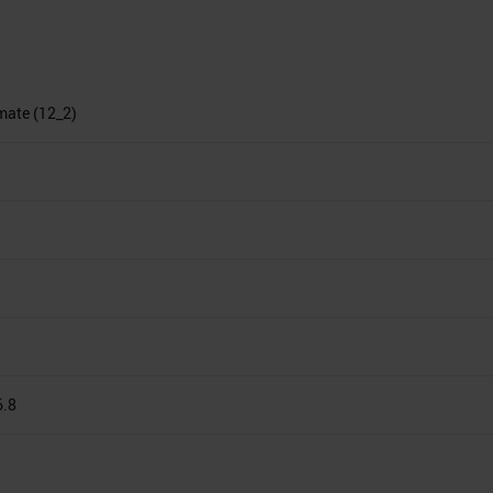
imate (12_2)
6.8