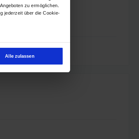
 Angeboten zu ermöglichen.
g jederzeit über die Cookie-
sein können
ren
Alle zulassen
hre Präferenzen im
Abschnitt
 Medien anbieten zu können
hrer Verwendung unserer
 führen diese Informationen
ie im Rahmen Ihrer Nutzung