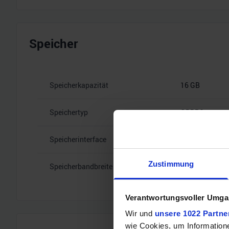
Speicher
Speicherkapazität
16 GB
Speichertyp
GDDR6
Speicherinterface
256
Zustimmung
Speicherbandbreite
20 Gbps
Verantwortungsvoller Umgan
Wir und
unsere 1022 Partne
wie Cookies, um Information