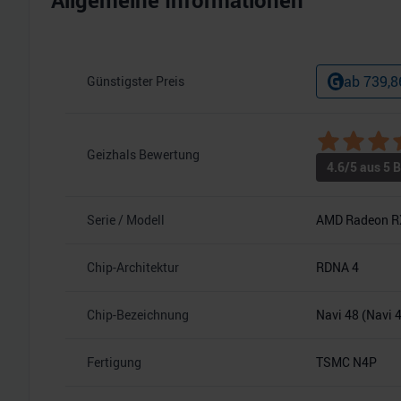
Allgemeine Informationen
ab
739,8
Günstigster Preis
Geizhals Bewertung
4.6
/5 aus
5
B
Serie / Modell
AMD Radeon R
Chip-Architektur
RDNA 4
Chip-Bezeichnung
Navi 48 (Navi 
Fertigung
TSMC N4P