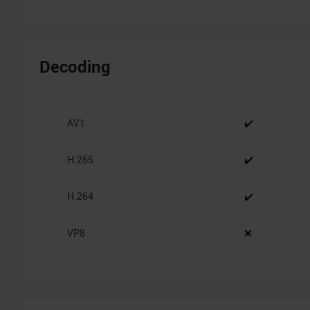
Decoding
AV1
✔️
H.265
✔️
H.264
✔️
VP8
❌