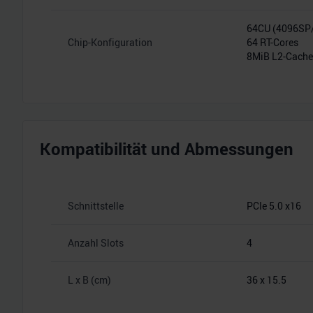
64CU (4096S
Chip-Konfiguration
64 RT-Cores
8MiB L2-Cache
Kompatibilität und Abmessungen
Schnittstelle
PCIe 5.0 x16
Anzahl Slots
4
L x B (cm)
36 x 15.5