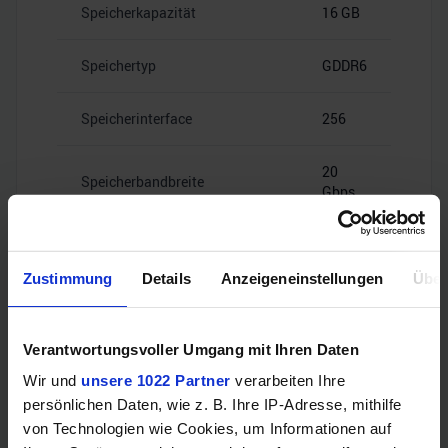
Speicherkapazität
16 GB
Speichertyp
GDDR6
Speicherinterface
256
20
Speicherbandbreite
Gbps
Zustimmung
Details
Anzeigeneinstellungen
Über
Videoanschlüsse
Verantwortungsvoller Umgang mit Ihren Daten
Wir und
unsere 1022 Partner
verarbeiten Ihre
persönlichen Daten, wie z. B. Ihre IP-Adresse, mithilfe
2x HDMI
HDMI
2.1b
von Technologien wie Cookies, um Informationen auf