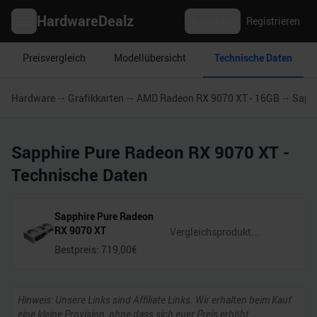
HardwareDealz
Anmelden
Registrieren
Preisvergleich
Modellübersicht
Technische Daten
Hardware
Grafikkarten
AMD Radeon RX 9070 XT - 16GB
Sapph
Sapphire Pure Radeon RX 9070 XT
-
Technische Daten
Sapphire Pure Radeon
RX 9070 XT
Bestpreis:
719,00
€
Hinweis: Unsere Links sind Affiliate Links. Wir erhalten beim Kauf
eine kleine Provision, ohne dass sich euer Preis erhöht.