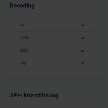
Decoding
personalisieren, Funktionen für soziale Medien anbieten
zu können und die Zugriffe auf unsere Website zu
analysieren. Außerdem geben wir Informationen zu Ihrer
Verwendung unserer Website an unsere Partner für
AV1
✔️
soziale Medien, Werbung und Analysen weiter. Unsere
Partner führen diese Informationen möglicherweise mit
H.265
✔️
weiteren Daten zusammen, die Sie ihnen bereitgestellt
haben oder die sie im Rahmen Ihrer Nutzung der Dienste
H.264
✔️
gesammelt haben.
VP8
❌
API-Unterstützung