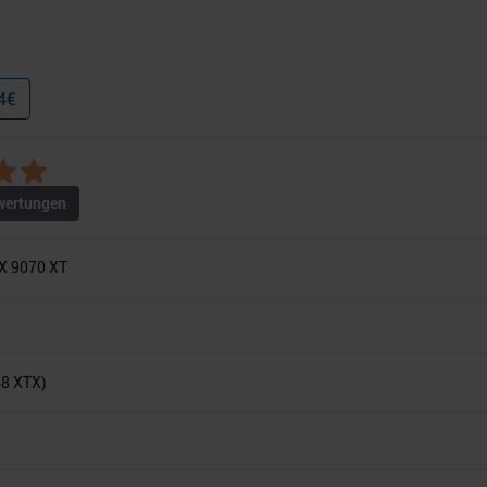
4
€
ertungen
X 9070 XT
48 XTX)