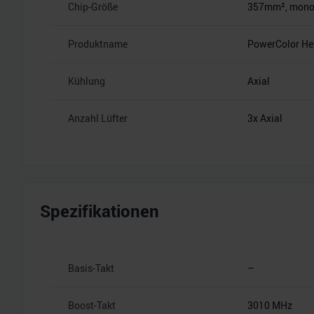
Chip-Größe
357mm², monoli
Produktname
PowerColor He
Kühlung
Axial
Anzahl Lüfter
3x Axial
Spezifikationen
Basis-Takt
–
Boost-Takt
3010 MHz