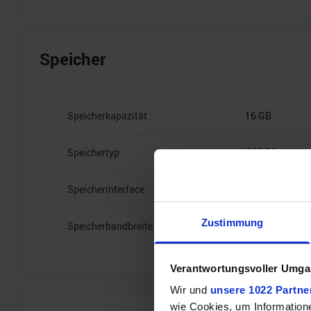
Speicher
Speicherkapazität
16 GB
Speichertyp
GDDR6
Speicherinterface
256
Zustimmung
Speicherbandbreite
20 Gbps
Verantwortungsvoller Umgan
Wir und
unsere 1022 Partne
wie Cookies, um Information