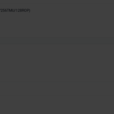
P/256TMU/128ROP)