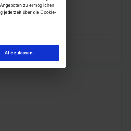
 Angeboten zu ermöglichen.
g jederzeit über die Cookie-
sein können
ren
Alle zulassen
hre Präferenzen im
Abschnitt
 Medien anbieten zu können
hrer Verwendung unserer
 führen diese Informationen
ie im Rahmen Ihrer Nutzung