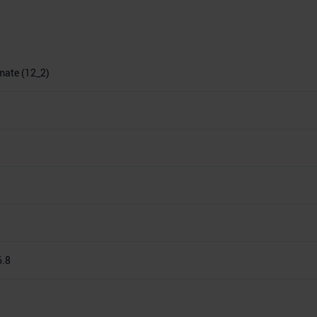
imate (12_2)
6.8