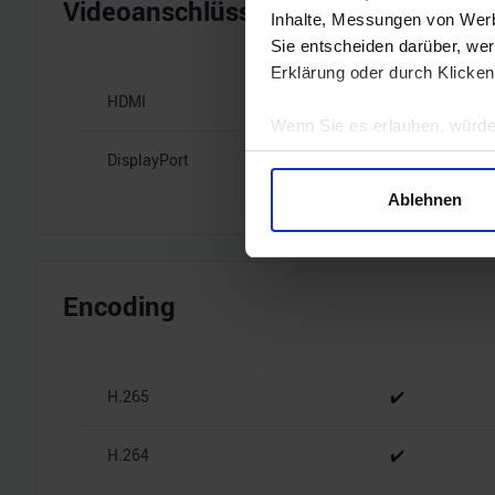
Videoanschlüsse
Inhalte, Messungen von Werb
Sie entscheiden darüber, wer
Erklärung oder durch Klicken
HDMI
1x HDMI 2.1b
Wenn Sie es erlauben, würde
Informationen über Ihre 
DisplayPort
3x DisplayPort
Ihr Gerät durch aktives 
Ablehnen
Erfahren Sie mehr darüber, w
Einzelheiten
fest.
Wir verwenden Cookies, um I
Encoding
und die Zugriffe auf unsere 
Website an unsere Partner fü
möglicherweise mit weiteren
H.265
✔️
der Dienste gesammelt habe
H.264
✔️