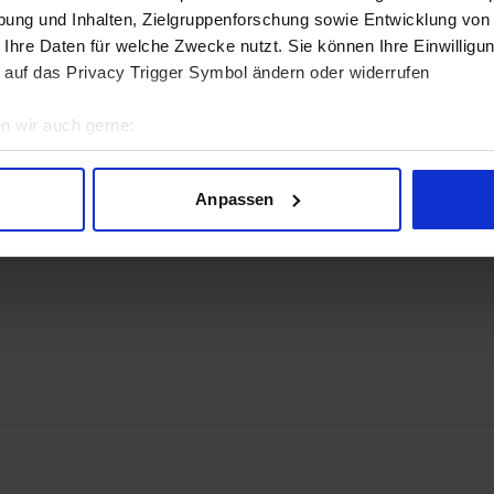
ung und Inhalten, Zielgruppenforschung sowie Entwicklung von
 Ihre Daten für welche Zwecke nutzt. Sie können Ihre Einwilligun
 auf das Privacy Trigger Symbol ändern oder widerrufen
n wir auch gerne:
geografische Lage erfassen, welche bis auf einige Meter genau 
 2.1a
Scannen nach bestimmten Merkmalen (Fingerprinting) identifizie
Anpassen
ie Ihre persönlichen Daten verarbeitet werden, und legen Sie I
nhalte und Anzeigen zu personalisieren, Funktionen für soziale
Website zu analysieren. Außerdem geben wir Informationen zu I
r soziale Medien, Werbung und Analysen weiter. Unsere Partner
 Daten zusammen, die Sie ihnen bereitgestellt haben oder die s
n.