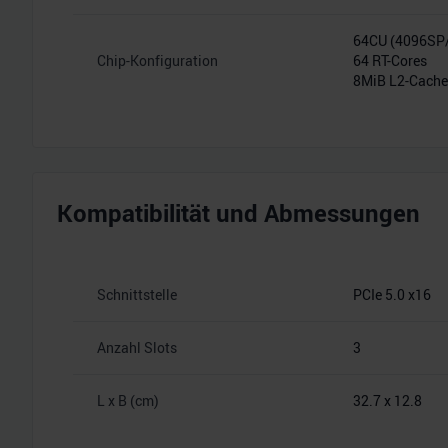
64CU (4096S
Chip-Konfiguration
64 RT-Cores
8MiB L2-Cache
Kompatibilität und Abmessungen
Schnittstelle
PCIe 5.0 x16
Anzahl Slots
3
L x B (cm)
32.7 x 12.8