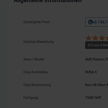
Allgemeine Informationen
ab
746,1
Günstigster Preis
Geizhals Bewertung
5
/5 aus
6
Bew
Serie / Modell
AMD Radeon R
Chip-Architektur
RDNA 4
Chip-Bezeichnung
Navi 48 (Navi 
Fertigung
TSMC N4P