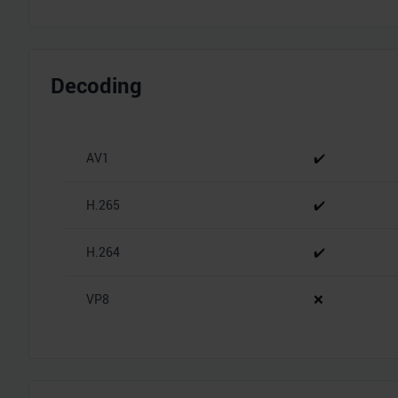
Decoding
AV1
✔️
H.265
✔️
H.264
✔️
VP8
❌