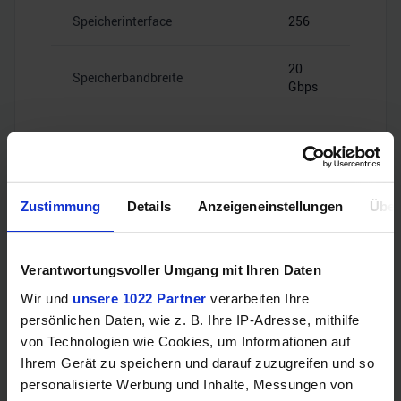
Speicherinterface
256
20
Speicherbandbreite
Gbps
Videoanschlüsse
Zustimmung
Details
Anzeigeneinstellungen
Über
Verantwortungsvoller Umgang mit Ihren Daten
1x HDMI
HDMI
2.1b
Wir und
unsere 1022 Partner
verarbeiten Ihre
persönlichen Daten, wie z. B. Ihre IP-Adresse, mithilfe
von Technologien wie Cookies, um Informationen auf
3x
DisplayPort
DisplayPort
Ihrem Gerät zu speichern und darauf zuzugreifen und so
2.1a
personalisierte Werbung und Inhalte, Messungen von