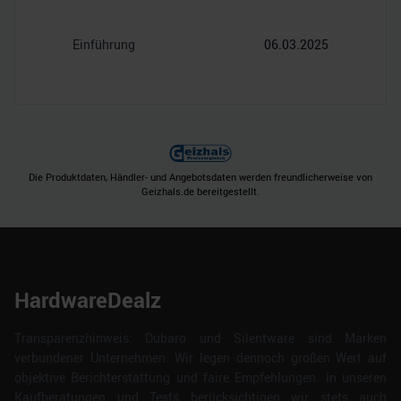
Einführung
06.03.2025
Die Produktdaten, Händler- und Angebotsdaten werden freundlicherweise von
Geizhals.de bereitgestellt.
HardwareDealz
Transparenzhinweis: Dubaro und Silentware sind Marken
verbundener Unternehmen. Wir legen dennoch großen Wert auf
objektive Berichterstattung und faire Empfehlungen. In unseren
Kaufberatungen und Tests berücksichtigen wir stets auch