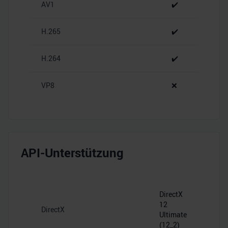
AV1
✔️
analysieren. Außerdem geben wir Informationen zu Ihrer
Verwendung unserer Website an unsere Partner für
H.265
✔️
soziale Medien, Werbung und Analysen weiter. Unsere
Partner führen diese Informationen möglicherweise mit
H.264
✔️
weiteren Daten zusammen, die Sie ihnen bereitgestellt
haben oder die sie im Rahmen Ihrer Nutzung der Dienste
gesammelt haben.
VP8
❌
API-Unterstützung
DirectX
12
DirectX
Ultimate
(12_2)