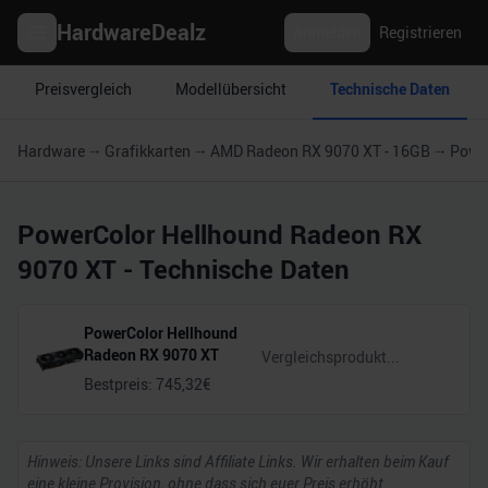
HardwareDealz
Anmelden
Registrieren
Preisvergleich
Modellübersicht
Technische Daten
Hardware
Grafikkarten
AMD Radeon RX 9070 XT - 16GB
Powe
PowerColor Hellhound Radeon RX
9070 XT
- Technische Daten
PowerColor Hellhound
Radeon RX 9070 XT
Bestpreis:
745,32
€
Hinweis: Unsere Links sind Affiliate Links. Wir erhalten beim Kauf
eine kleine Provision, ohne dass sich euer Preis erhöht.