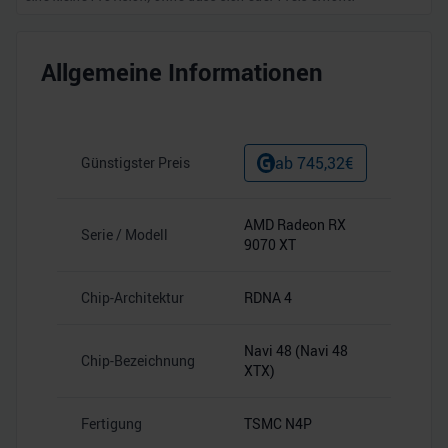
Allgemeine Informationen
ab
745,32
€
Günstigster Preis
AMD Radeon RX
Serie / Modell
9070 XT
Chip-Architektur
RDNA 4
Navi 48 (Navi 48
Chip-Bezeichnung
XTX)
Fertigung
TSMC N4P