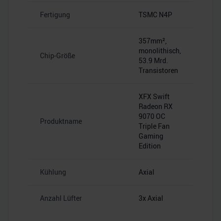
Fertigung
TSMC N4P
357mm²,
monolithisch,
Chip-Größe
53.9 Mrd.
Transistoren
XFX Swift
Radeon RX
9070 OC
Produktname
Triple Fan
Gaming
Edition
Kühlung
Axial
Anzahl Lüfter
3x Axial