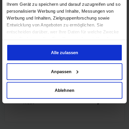
Ihrem Gerät zu speichern und darauf zuzugreifen und so
personalisierte Werbung und Inhalte, Messungen von
3x
Werbung und Inhalten, Zielgruppenforschung sowie
DisplayPort
DisplayPort
Entwicklung von Angeboten zu ermöglichen. Sie
2.1a
entscheiden darüber, wer Ihre Daten für welche Zwecke
nutzt. Sie können Ihre Einwilligung jederzeit über die
Cookie-Erklärung oder durch Klicken auf das Privacy
Trigger Symbol ändern oder widerrufen
Alle zulassen
Encoding
Wenn Sie es erlauben, würden wir auch gerne:
Anpassen
Informationen über Ihre geografische Lage erfassen,
welche bis auf einige Meter genau sein können
H.265
✔️
Ihr Gerät durch aktives Scannen nach bestimmten
Ablehnen
Merkmalen (Fingerprinting) identifizieren
H.264
✔️
Erfahren Sie mehr darüber, wie Ihre persönlichen Daten
verarbeitet werden, und legen Sie Ihre Präferenzen im
Abschnitt Einzelheiten
fest.