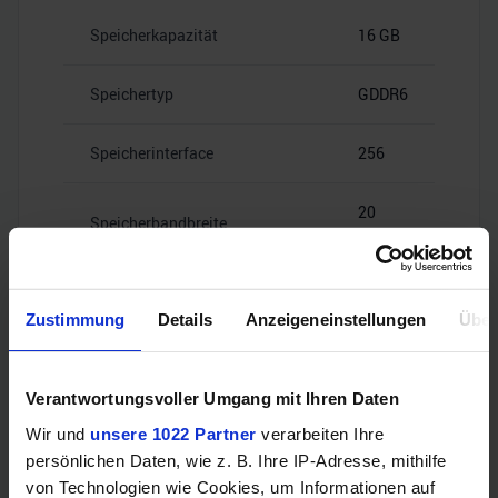
Speicherkapazität
16 GB
Speichertyp
GDDR6
Speicherinterface
256
20
Speicherbandbreite
Gbps
Zustimmung
Details
Anzeigeneinstellungen
Über
Videoanschlüsse
Verantwortungsvoller Umgang mit Ihren Daten
Wir und
unsere 1022 Partner
verarbeiten Ihre
persönlichen Daten, wie z. B. Ihre IP-Adresse, mithilfe
1x HDMI
HDMI
von Technologien wie Cookies, um Informationen auf
2.1b