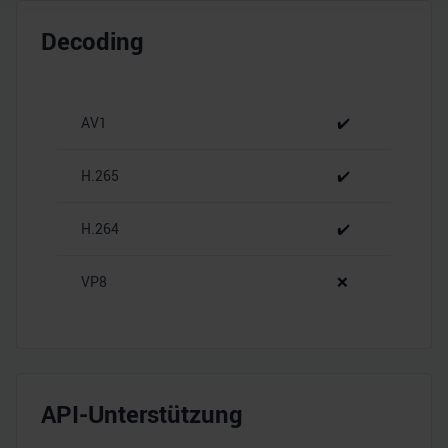
Wir verwenden Cookies, um Inhalte und Anzeigen zu
personalisieren, Funktionen für soziale Medien anbieten
Decoding
zu können und die Zugriffe auf unsere Website zu
analysieren. Außerdem geben wir Informationen zu Ihrer
Verwendung unserer Website an unsere Partner für
AV1
✔️
soziale Medien, Werbung und Analysen weiter. Unsere
Partner führen diese Informationen möglicherweise mit
weiteren Daten zusammen, die Sie ihnen bereitgestellt
H.265
✔️
haben oder die sie im Rahmen Ihrer Nutzung der Dienste
gesammelt haben.
H.264
✔️
VP8
❌
API-Unterstützung