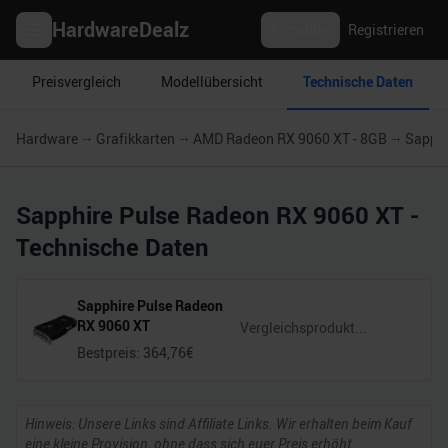
HardwareDealz
Anmelden
Registrieren
Preisvergleich
Modellübersicht
Technische Daten
Hardware
Grafikkarten
AMD Radeon RX 9060 XT - 8GB
Sapphi
Sapphire Pulse Radeon RX 9060 XT
-
Technische Daten
Sapphire Pulse Radeon
RX 9060 XT
Bestpreis:
364,76
€
Hinweis: Unsere Links sind Affiliate Links. Wir erhalten beim Kauf
eine kleine Provision, ohne dass sich euer Preis erhöht.