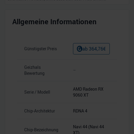
Allgemeine Informationen
ab
364,76
€
Günstigster Preis
Geizhals
–
Bewertung
AMD Radeon RX
Serie / Modell
9060 XT
Chip-Architektur
RDNA 4
Navi 44 (Navi 44
Chip-Bezeichnung
XT)