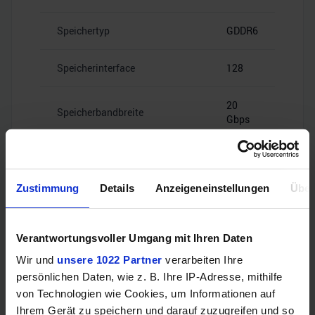
Speichertyp
GDDR6
Speicherinterface
128
20
Speicherbandbreite
Gbps
Zustimmung
Details
Anzeigeneinstellungen
Über
Videoanschlüsse
Verantwortungsvoller Umgang mit Ihren Daten
Wir und
unsere 1022 Partner
verarbeiten Ihre
2x HDMI
HDMI
persönlichen Daten, wie z. B. Ihre IP-Adresse, mithilfe
2.1b
von Technologien wie Cookies, um Informationen auf
Ihrem Gerät zu speichern und darauf zuzugreifen und so