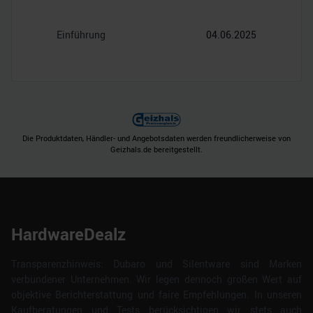
Einführung
04.06.2025
Die Produktdaten, Händler- und Angebotsdaten werden freundlicherweise von
Geizhals.de bereitgestellt.
HardwareDealz
Transparenzhinweis: Dubaro und Silentware sind Marken
verbundener Unternehmen. Wir legen dennoch großen Wert auf
objektive Berichterstattung und faire Empfehlungen. In unseren
Kaufberatungen und Tests berücksichtigen wir stets auch