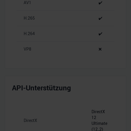
AV1
✔️
analysieren. Außerdem geben wir Informationen zu Ihrer
Verwendung unserer Website an unsere Partner für
H.265
✔️
soziale Medien, Werbung und Analysen weiter. Unsere
Partner führen diese Informationen möglicherweise mit
H.264
✔️
weiteren Daten zusammen, die Sie ihnen bereitgestellt
haben oder die sie im Rahmen Ihrer Nutzung der Dienste
gesammelt haben.
VP8
❌
API-Unterstützung
DirectX
12
DirectX
Ultimate
(12_2)