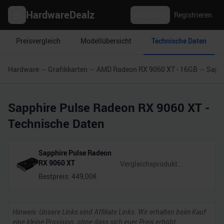
HardwareDealz
Anmelden
Registrieren
Preisvergleich
Modellübersicht
Technische Daten
Hardware
Grafikkarten
AMD Radeon RX 9060 XT - 16GB
Sapph
Sapphire Pulse Radeon RX 9060 XT
-
Technische Daten
Sapphire Pulse Radeon
RX 9060 XT
Bestpreis:
449,00
€
Hinweis: Unsere Links sind Affiliate Links. Wir erhalten beim Kauf
eine kleine Provision, ohne dass sich euer Preis erhöht.