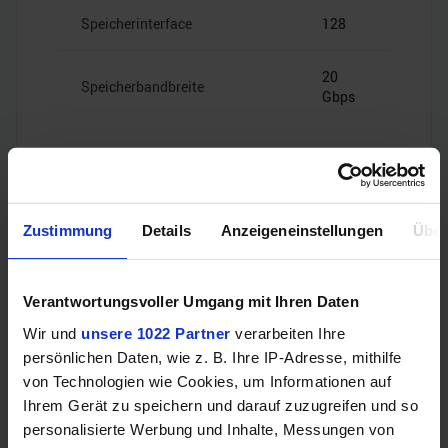
Speicherinterface
128
20
Speicherbandbreite
Gbps
Videoanschlüsse
Zustimmung
Details
Anzeigeneinstellungen
Über
Verantwortungsvoller Umgang mit Ihren Daten
2x HDMI
HDMI
2.1b
Wir und
unsere 1022 Partner
verarbeiten Ihre
persönlichen Daten, wie z. B. Ihre IP-Adresse, mithilfe
von Technologien wie Cookies, um Informationen auf
1x
DisplayPort
DisplayPort
Ihrem Gerät zu speichern und darauf zuzugreifen und so
2.1a
personalisierte Werbung und Inhalte, Messungen von