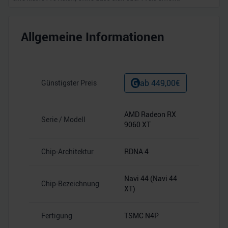
Allgemeine Informationen
ab
449,00
€
Günstigster Preis
AMD Radeon RX
Serie / Modell
9060 XT
Chip-Architektur
RDNA 4
Navi 44 (Navi 44
Chip-Bezeichnung
XT)
Fertigung
TSMC N4P