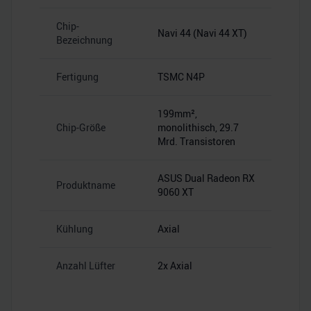
Chip-
Navi 44 (Navi 44 XT)
Bezeichnung
Fertigung
TSMC N4P
199mm²,
Chip-Größe
monolithisch, 29.7
Mrd. Transistoren
ASUS Dual Radeon RX
Produktname
9060 XT
Kühlung
Axial
Anzahl Lüfter
2x Axial