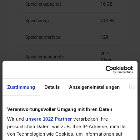
Speicherkapazität
16 GB
Speichertyp
GDDR6
Speicherinterface
128
20.1
Speicherbandbreite
Gbps
Zustimmung
Details
Anzeigeneinstellungen
Über
Videoanschlüsse
Verantwortungsvoller Umgang mit Ihren Daten
Wir und
unsere 1022 Partner
verarbeiten Ihre
persönlichen Daten, wie z. B. Ihre IP-Adresse, mithilfe
1x HDMI
HDMI
2.1b
von Technologien wie Cookies, um Informationen auf