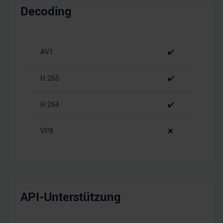
Decoding
personalisieren, Funktionen für soziale Medien anbieten
zu können und die Zugriffe auf unsere Website zu
analysieren. Außerdem geben wir Informationen zu Ihrer
Verwendung unserer Website an unsere Partner für
AV1
✔️
soziale Medien, Werbung und Analysen weiter. Unsere
Partner führen diese Informationen möglicherweise mit
H.265
✔️
weiteren Daten zusammen, die Sie ihnen bereitgestellt
haben oder die sie im Rahmen Ihrer Nutzung der Dienste
H.264
✔️
gesammelt haben.
VP8
❌
API-Unterstützung