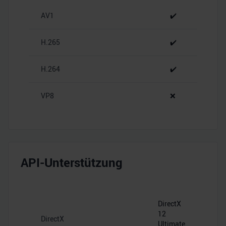
zu können und die Zugriffe auf unsere Website zu
AV1
✔️
analysieren. Außerdem geben wir Informationen zu Ihrer
Verwendung unserer Website an unsere Partner für
soziale Medien, Werbung und Analysen weiter. Unsere
H.265
✔️
Partner führen diese Informationen möglicherweise mit
weiteren Daten zusammen, die Sie ihnen bereitgestellt
H.264
✔️
haben oder die sie im Rahmen Ihrer Nutzung der Dienste
gesammelt haben.
VP8
❌
API-Unterstützung
DirectX
12
DirectX
Ultimate