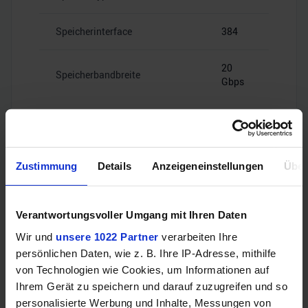
Speicherinterface
384
20
Speicherbandbreite
Gbps
Zustimmung
Details
Anzeigeneinstellungen
Über
Videoanschlüsse
Verantwortungsvoller Umgang mit Ihren Daten
1x HDMI
HDMI
Wir und
unsere 1022 Partner
verarbeiten Ihre
2.1
persönlichen Daten, wie z. B. Ihre IP-Adresse, mithilfe
von Technologien wie Cookies, um Informationen auf
3x
Ihrem Gerät zu speichern und darauf zuzugreifen und so
DisplayPort
DisplayPort
personalisierte Werbung und Inhalte, Messungen von
2.1