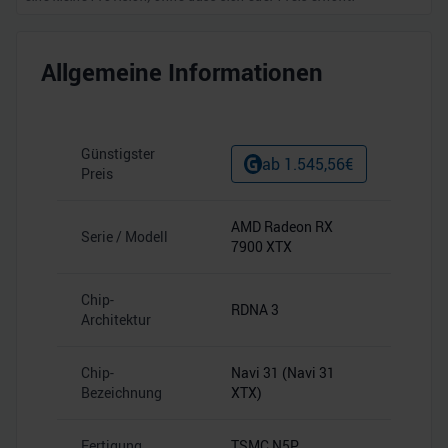
Allgemeine Informationen
Günstigster
ab
1.545,56
€
Preis
AMD Radeon RX
Serie / Modell
7900 XTX
Chip-
RDNA 3
Architektur
Chip-
Navi 31 (Navi 31
Bezeichnung
XTX)
Fertigung
TSMC N5P