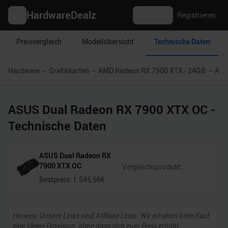
HardwareDealz
Anmelden
Registrieren
Preisvergleich
Modellübersicht
Technische Daten
Hardware
Grafikkarten
AMD Radeon RX 7900 XTX - 24GB
ASU
ASUS Dual Radeon RX 7900 XTX OC
-
Technische Daten
ASUS Dual Radeon RX
7900 XTX OC
Bestpreis:
1.545,56
€
Hinweis: Unsere Links sind Affiliate Links. Wir erhalten beim Kauf
eine kleine Provision, ohne dass sich euer Preis erhöht.