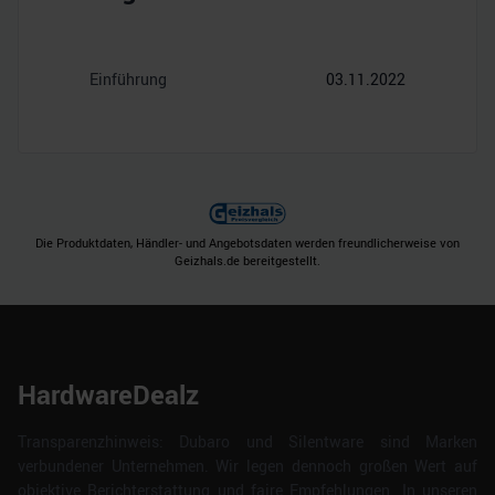
Einführung
03.11.2022
Die Produktdaten, Händler- und Angebotsdaten werden freundlicherweise von
Geizhals.de bereitgestellt.
HardwareDealz
Transparenzhinweis: Dubaro und Silentware sind Marken
verbundener Unternehmen. Wir legen dennoch großen Wert auf
objektive Berichterstattung und faire Empfehlungen. In unseren