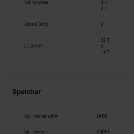
Schnittstelle
4.0
x16
Anzahl Slots
3
32.3
L x B (cm)
x
14.7
Speicher
Speicherkapazität
24 GB
Speichertyp
GDDR6