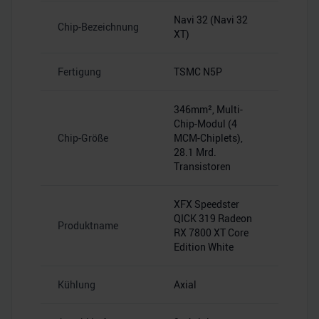
Navi 32 (Navi 32
Chip-Bezeichnung
XT)
Fertigung
TSMC N5P
346mm², Multi-
Chip-Modul (4
Chip-Größe
MCM-Chiplets),
28.1 Mrd.
Transistoren
XFX Speedster
QICK 319 Radeon
Produktname
RX 7800 XT Core
Edition White
Kühlung
Axial