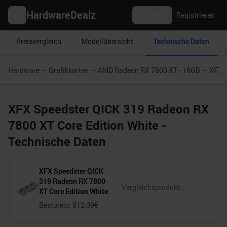
HardwareDealz
Anmelden
Registrieren
Preisvergleich
Modellübersicht
Technische Daten
Hardware
Grafikkarten
AMD Radeon RX 7800 XT - 16GB
XFX S
XFX Speedster QICK 319 Radeon RX
7800 XT Core Edition White
-
Technische Daten
XFX Speedster QICK
319 Radeon RX 7800
XT Core Edition White
Bestpreis:
812,09
€