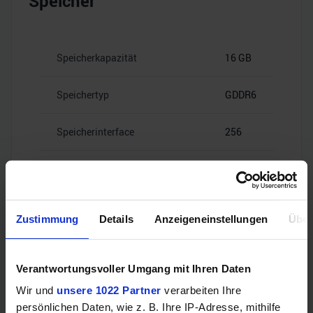
Speicher
Speicherkapazität
16 GB
Speichertyp
GDDR6
Speicherinterface
256
19.5
Speicherbandbreite
Gbps
Zustimmung
Details
Anzeigeneinstellungen
Über
Verantwortungsvoller Umgang mit Ihren Daten
Videoanschlüsse
Wir und
unsere 1022 Partner
verarbeiten Ihre
persönlichen Daten, wie z. B. Ihre IP-Adresse, mithilfe