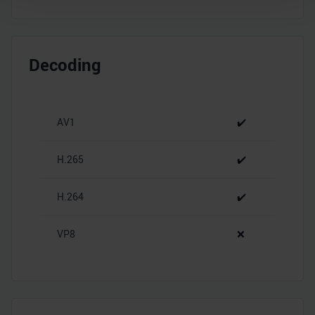
Wir verwenden Cookies, um Inhalte und Anzeigen zu
personalisieren, Funktionen für soziale Medien anbieten
zu können und die Zugriffe auf unsere Website zu
Decoding
analysieren. Außerdem geben wir Informationen zu Ihrer
Verwendung unserer Website an unsere Partner für
soziale Medien, Werbung und Analysen weiter. Unsere
AV1
✔️
Partner führen diese Informationen möglicherweise mit
weiteren Daten zusammen, die Sie ihnen bereitgestellt
haben oder die sie im Rahmen Ihrer Nutzung der Dienste
H.265
✔️
gesammelt haben.
H.264
✔️
VP8
❌