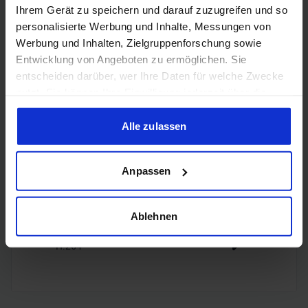
Ihrem Gerät zu speichern und darauf zuzugreifen und so
personalisierte Werbung und Inhalte, Messungen von
3x
Werbung und Inhalten, Zielgruppenforschung sowie
DisplayPort
DisplayPort
Entwicklung von Angeboten zu ermöglichen. Sie
2.1
entscheiden darüber, wer Ihre Daten für welche Zwecke
nutzt. Sie können Ihre Einwilligung jederzeit über die
Cookie-Erklärung oder durch Klicken auf das Privacy
Trigger Symbol ändern oder widerrufen
Alle zulassen
Encoding
Wenn Sie es erlauben, würden wir auch gerne:
Anpassen
Informationen über Ihre geografische Lage erfassen,
welche bis auf einige Meter genau sein können
H.265
✔️
Ihr Gerät durch aktives Scannen nach bestimmten
Ablehnen
Merkmalen (Fingerprinting) identifizieren
H.264
✔️
Erfahren Sie mehr darüber, wie Ihre persönlichen Daten
verarbeitet werden, und legen Sie Ihre Präferenzen im
Abschnitt Einzelheiten
fest.