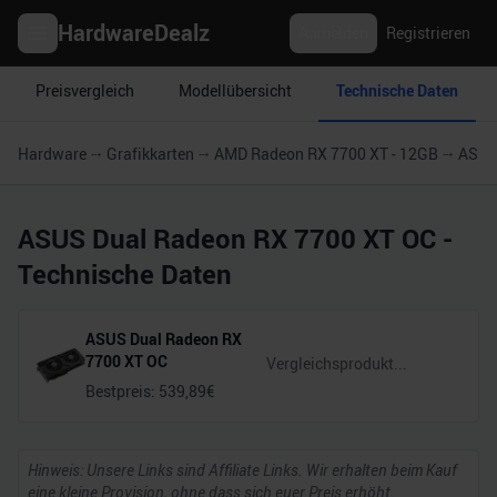
HardwareDealz
Anmelden
Registrieren
Preisvergleich
Modellübersicht
Technische Daten
Hardware
Grafikkarten
AMD Radeon RX 7700 XT - 12GB
ASUS
ASUS Dual Radeon RX 7700 XT OC
-
Technische Daten
ASUS Dual Radeon RX
7700 XT OC
Bestpreis:
539,89
€
Hinweis: Unsere Links sind Affiliate Links. Wir erhalten beim Kauf
eine kleine Provision, ohne dass sich euer Preis erhöht.