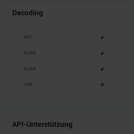
Wir verwenden Cookies, um Inhalte und Anzeigen zu
personalisieren, Funktionen für soziale Medien anbieten
Decoding
zu können und die Zugriffe auf unsere Website zu
analysieren. Außerdem geben wir Informationen zu Ihrer
Verwendung unserer Website an unsere Partner für
AV1
✔️
soziale Medien, Werbung und Analysen weiter. Unsere
Partner führen diese Informationen möglicherweise mit
weiteren Daten zusammen, die Sie ihnen bereitgestellt
H.265
✔️
haben oder die sie im Rahmen Ihrer Nutzung der Dienste
gesammelt haben.
H.264
✔️
VP8
❌
API-Unterstützung