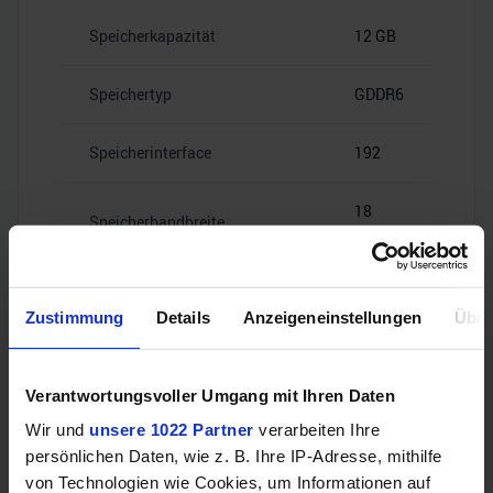
Speicherkapazität
12 GB
Speichertyp
GDDR6
Speicherinterface
192
18
Speicherbandbreite
Gbps
Zustimmung
Details
Anzeigeneinstellungen
Über
Videoanschlüsse
Verantwortungsvoller Umgang mit Ihren Daten
Wir und
unsere 1022 Partner
verarbeiten Ihre
persönlichen Daten, wie z. B. Ihre IP-Adresse, mithilfe
1x HDMI
HDMI
von Technologien wie Cookies, um Informationen auf
2.1