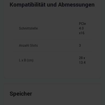
Kompatibilität und Abmessungen
PCIe
Schnittstelle
4.0
x16
Anzahl Slots
3
28 x
L x B (cm)
13.4
Speicher