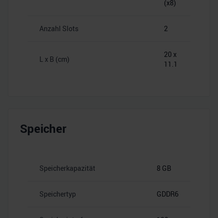
(x8)
Anzahl Slots
2
20 x
L x B (cm)
11.1
Speicher
Speicherkapazität
8 GB
Speichertyp
GDDR6