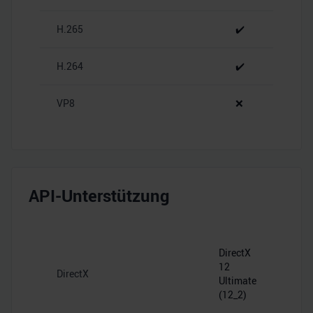
analysieren. Außerdem geben wir Informationen zu Ihrer
Verwendung unserer Website an unsere Partner für
H.265
✔️
soziale Medien, Werbung und Analysen weiter. Unsere
Partner führen diese Informationen möglicherweise mit
H.264
✔️
weiteren Daten zusammen, die Sie ihnen bereitgestellt
haben oder die sie im Rahmen Ihrer Nutzung der Dienste
VP8
❌
gesammelt haben.
API-Unterstützung
DirectX
12
DirectX
Ultimate
(12_2)