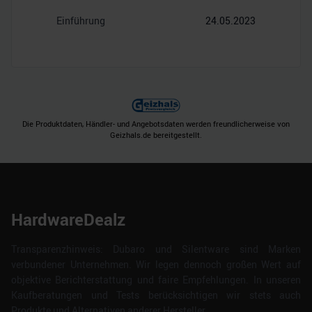
Einführung
24.05.2023
Die Produktdaten, Händler- und Angebotsdaten werden freundlicherweise von
Geizhals.de bereitgestellt.
HardwareDealz
Transparenzhinweis: Dubaro und Silentware sind Marken
verbundener Unternehmen. Wir legen dennoch großen Wert auf
objektive Berichterstattung und faire Empfehlungen. In unseren
Kaufberatungen und Tests berücksichtigen wir stets auch
Produkte und Alternativen anderer Hersteller.