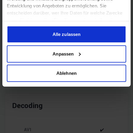
Entwicklung von Angeboten zu ermöglichen. Sie
entscheiden darüber, wer Ihre Daten für welche Zwecke
nutzt. Sie können Ihre Einwilligung jederzeit über die
Encoding
Cookie-Erklärung oder durch Klicken auf das Privacy
Trigger Symbol ändern oder widerrufen
Alle zulassen
Wenn Sie es erlauben, würden wir auch gerne:
H.265
✔️
Anpassen
Informationen über Ihre geografische Lage erfassen,
welche bis auf einige Meter genau sein können
H.264
✔️
Ihr Gerät durch aktives Scannen nach bestimmten
Ablehnen
Merkmalen (Fingerprinting) identifizieren
Erfahren Sie mehr darüber, wie Ihre persönlichen Daten
verarbeitet werden, und legen Sie Ihre Präferenzen im
Abschnitt Einzelheiten
fest.
Decoding
Wir verwenden Cookies, um Inhalte und Anzeigen zu
personalisieren, Funktionen für soziale Medien anbieten
zu können und die Zugriffe auf unsere Website zu
AV1
✔️