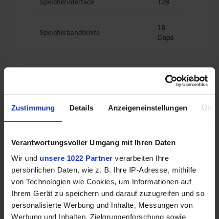
Speicherinterface
128
18
Speicherbandbreite
Gbps
Videoanschlüsse
Zustimmung
Details
Anzeigeneinstellungen
Über
1x HDMI
Verantwortungsvoller Umgang mit Ihren Daten
HDMI
2.1
Wir und
unsere 1022 Partner
verarbeiten Ihre
persönlichen Daten, wie z. B. Ihre IP-Adresse, mithilfe
3x
von Technologien wie Cookies, um Informationen auf
DisplayPort
DisplayPort
Ihrem Gerät zu speichern und darauf zuzugreifen und so
1.4
personalisierte Werbung und Inhalte, Messungen von
Werbung und Inhalten, Zielgruppenforschung sowie