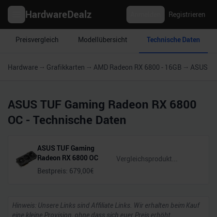
HardwareDealz
Anmelden
Registrieren
Preisvergleich
Modellübersicht
Technische Daten
Hardware
Grafikkarten
AMD Radeon RX 6800 - 16GB
ASUS TU
ASUS TUF Gaming Radeon RX 6800
OC
- Technische Daten
ASUS TUF Gaming
Radeon RX 6800 OC
Bestpreis:
679,00
€
Hinweis: Unsere Links sind Affiliate Links. Wir erhalten beim Kauf
eine kleine Provision, ohne dass sich euer Preis erhöht.