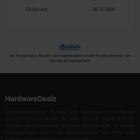
Einführung
28.10.2020
Die Produktdaten, Händler- und Angebotsdaten werden freundlicherweise von
Geizhals.de bereitgestellt.
HardwareDealz
Transparenzhinweis: Dubaro und Silentware sind Marken
verbundener Unternehmen. Wir legen dennoch großen Wert auf
objektive Berichterstattung und faire Empfehlungen. In unseren
Kaufberatungen und Tests berücksichtigen wir stets auch
Produkte und Alternativen anderer Hersteller.