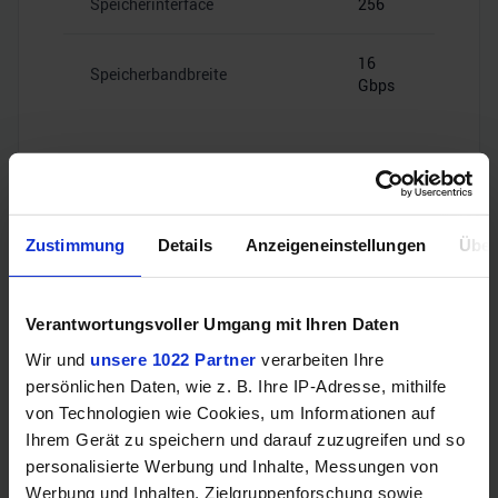
Speicherinterface
256
16
Speicherbandbreite
Gbps
Videoanschlüsse
Zustimmung
Details
Anzeigeneinstellungen
Über
1x HDMI
Verantwortungsvoller Umgang mit Ihren Daten
HDMI
2.1
Wir und
unsere 1022 Partner
verarbeiten Ihre
persönlichen Daten, wie z. B. Ihre IP-Adresse, mithilfe
3x
von Technologien wie Cookies, um Informationen auf
DisplayPort
DisplayPort
Ihrem Gerät zu speichern und darauf zuzugreifen und so
1.4a
personalisierte Werbung und Inhalte, Messungen von
Werbung und Inhalten, Zielgruppenforschung sowie