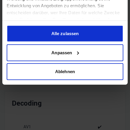
Entwicklung von Angeboten zu ermöglichen. Sie
entscheiden darüber, wer Ihre Daten für welche Zwecke
nutzt. Sie können Ihre Einwilligung jederzeit über die
Encoding
Cookie-Erklärung oder durch Klicken auf das Privacy
Trigger Symbol ändern oder widerrufen
Alle zulassen
Wenn Sie es erlauben, würden wir auch gerne:
H.265
✔️
Anpassen
Informationen über Ihre geografische Lage erfassen,
welche bis auf einige Meter genau sein können
H.264
✔️
Ihr Gerät durch aktives Scannen nach bestimmten
Ablehnen
Merkmalen (Fingerprinting) identifizieren
Erfahren Sie mehr darüber, wie Ihre persönlichen Daten
verarbeitet werden, und legen Sie Ihre Präferenzen im
Abschnitt Einzelheiten
fest.
Decoding
Wir verwenden Cookies, um Inhalte und Anzeigen zu
personalisieren, Funktionen für soziale Medien anbieten
zu können und die Zugriffe auf unsere Website zu
AV1
✔️