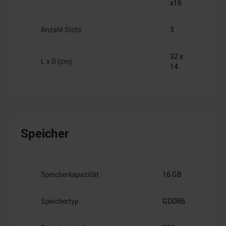
x16
Anzahl Slots
3
32 x
L x B (cm)
14
Speicher
Speicherkapazität
16 GB
Speichertyp
GDDR6