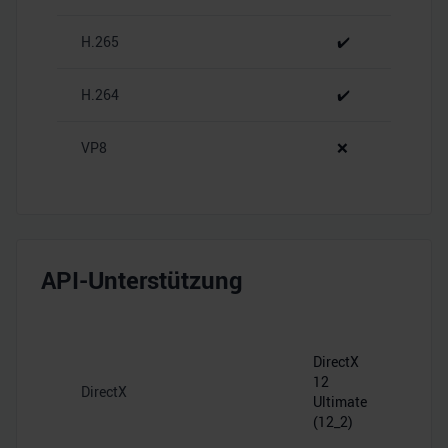
analysieren. Außerdem geben wir Informationen zu Ihrer
Verwendung unserer Website an unsere Partner für
H.265
✔️
soziale Medien, Werbung und Analysen weiter. Unsere
Partner führen diese Informationen möglicherweise mit
H.264
✔️
weiteren Daten zusammen, die Sie ihnen bereitgestellt
haben oder die sie im Rahmen Ihrer Nutzung der Dienste
VP8
❌
gesammelt haben.
API-Unterstützung
DirectX
12
DirectX
Ultimate
(12_2)