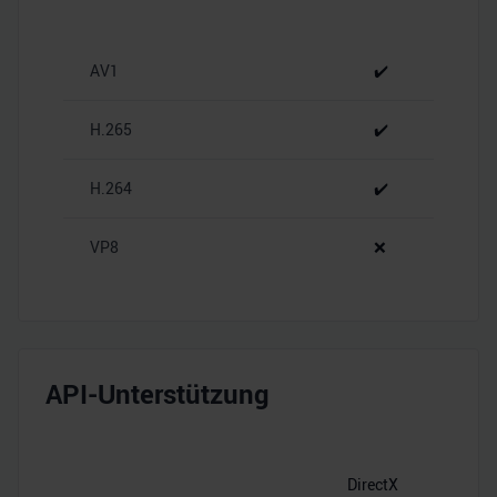
zu können und die Zugriffe auf unsere Website zu
analysieren. Außerdem geben wir Informationen zu Ihrer
AV1
✔️
Verwendung unserer Website an unsere Partner für
soziale Medien, Werbung und Analysen weiter. Unsere
H.265
✔️
Partner führen diese Informationen möglicherweise mit
weiteren Daten zusammen, die Sie ihnen bereitgestellt
haben oder die sie im Rahmen Ihrer Nutzung der Dienste
H.264
✔️
gesammelt haben.
VP8
❌
API-Unterstützung
DirectX