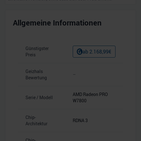
Allgemeine Informationen
Günstigster
ab
2.168,99
€
Preis
Geizhals
–
Bewertung
AMD Radeon PRO
Serie / Modell
W7800
Chip-
RDNA 3
Architektur
Chip-