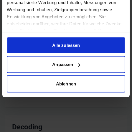
personalisierte Werbung und Inhalte, Messungen von
DisplayPort
DisplayPort
2.1
Werbung und Inhalten, Zielgruppenforschung sowie
Entwicklung von Angeboten zu ermöglichen. Sie
entscheiden darüber, wer Ihre Daten für welche Zwecke
nutzt. Sie können Ihre Einwilligung jederzeit über die
Cookie-Erklärung oder durch Klicken auf das Privacy
Trigger Symbol ändern oder widerrufen
Alle zulassen
Encoding
Wenn Sie es erlauben, würden wir auch gerne:
Anpassen
Informationen über Ihre geografische Lage erfassen,
H.265
✔️
welche bis auf einige Meter genau sein können
Ihr Gerät durch aktives Scannen nach bestimmten
Ablehnen
H.264
✔️
Merkmalen (Fingerprinting) identifizieren
Erfahren Sie mehr darüber, wie Ihre persönlichen Daten
verarbeitet werden, und legen Sie Ihre Präferenzen im
Abschnitt Einzelheiten
fest.
Decoding
Wir verwenden Cookies, um Inhalte und Anzeigen zu
personalisieren, Funktionen für soziale Medien anbieten