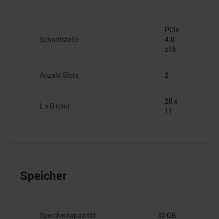
PCIe
Schnittstelle
4.0
x16
Anzahl Slots
2
28 x
L x B (cm)
11
Speicher
Speicherkapazität
32 GB