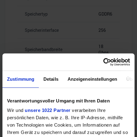
Speichertyp
GDDR6
Speicherinterface
256
18
Speicherbandbreite
Gbps
Zustimmung
Details
Anzeigeneinstellungen
Über
Videoanschlüsse
Verantwortungsvoller Umgang mit Ihren Daten
Wir und
unsere 1022 Partner
verarbeiten Ihre
persönlichen Daten, wie z. B. Ihre IP-Adresse, mithilfe
HDMI
–
von Technologien wie Cookies, um Informationen auf
Ihrem Gerät zu speichern und darauf zuzugreifen und so
3x