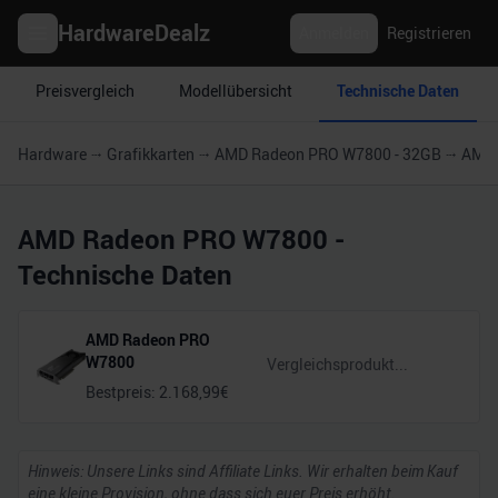
HardwareDealz
Anmelden
Registrieren
Preisvergleich
Modellübersicht
Technische Daten
Hardware
Grafikkarten
AMD Radeon PRO W7800 - 32GB
AMD 
AMD Radeon PRO W7800
-
Technische Daten
AMD Radeon PRO
W7800
Bestpreis:
2.168,99
€
Hinweis: Unsere Links sind Affiliate Links. Wir erhalten beim Kauf
eine kleine Provision, ohne dass sich euer Preis erhöht.