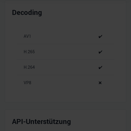
Wir verwenden Cookies, um Inhalte und Anzeigen zu
personalisieren, Funktionen für soziale Medien anbieten
Decoding
zu können und die Zugriffe auf unsere Website zu
analysieren. Außerdem geben wir Informationen zu Ihrer
Verwendung unserer Website an unsere Partner für
AV1
✔️
soziale Medien, Werbung und Analysen weiter. Unsere
Partner führen diese Informationen möglicherweise mit
weiteren Daten zusammen, die Sie ihnen bereitgestellt
H.265
✔️
haben oder die sie im Rahmen Ihrer Nutzung der Dienste
gesammelt haben.
H.264
✔️
VP8
❌
API-Unterstützung