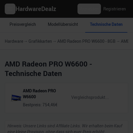
HardwareDealz
Anmelden
Registrieren
Preisvergleich
Modellübersicht
Technische Daten
Hardware
Grafikkarten
AMD Radeon PRO W6600 - 8GB
AMD R
AMD Radeon PRO W6600
-
Technische Daten
AMD Radeon PRO
W6600
Bestpreis:
754,46
€
Hinweis: Unsere Links sind Affiliate Links. Wir erhalten beim Kauf
eine kleine Provision, ohne dass sich euer Preis erhöht.