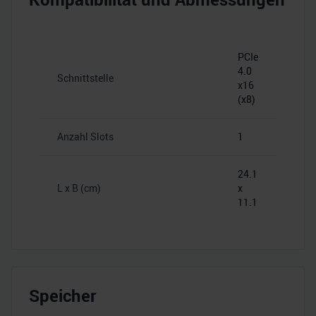
PCIe
4.0
Schnittstelle
x16
(x8)
Anzahl Slots
1
24.1
L x B (cm)
x
11.1
Speicher