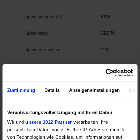
Speicherkapazität
8 GB
Speichertyp
GDDR6
Speicherinterface
128
14
Speicherbandbreite
Gbps
Zustimmung
Details
Anzeigeneinstellungen
Über
Videoanschlüsse
Verantwortungsvoller Umgang mit Ihren Daten
Wir und
unsere 1022 Partner
verarbeiten Ihre
persönlichen Daten, wie z. B. Ihre IP-Adresse, mithilfe
von Technologien wie Cookies, um Informationen auf
HDMI
–