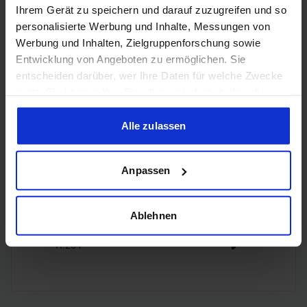
Ihrem Gerät zu speichern und darauf zuzugreifen und so
personalisierte Werbung und Inhalte, Messungen von
4x
Werbung und Inhalten, Zielgruppenforschung sowie
DisplayPort
DisplayPort
Entwicklung von Angeboten zu ermöglichen. Sie
1.4a
entscheiden darüber, wer Ihre Daten für welche Zwecke
nutzt. Sie können Ihre Einwilligung jederzeit über die
Cookie-Erklärung oder durch Klicken auf das Privacy
Trigger Symbol ändern oder widerrufen
Alle zulassen
Encoding
Wenn Sie es erlauben, würden wir auch gerne:
Anpassen
Informationen über Ihre geografische Lage erfassen,
welche bis auf einige Meter genau sein können
H.265
✔️
Ihr Gerät durch aktives Scannen nach bestimmten
Ablehnen
Merkmalen (Fingerprinting) identifizieren
H.264
✔️
Erfahren Sie mehr darüber, wie Ihre persönlichen Daten
verarbeitet werden, und legen Sie Ihre Präferenzen im
Abschnitt Einzelheiten
fest.