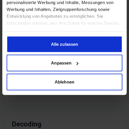
personalisierte Werbung und Inhalte, Messungen von
DisplayPort
DisplayPort
2.1a
Werbung und Inhalten, Zielgruppenforschung sowie
Entwicklung von Angeboten zu ermöglichen. Sie
entscheiden darüber, wer Ihre Daten für welche Zwecke
nutzt. Sie können Ihre Einwilligung jederzeit über die
Cookie-Erklärung oder durch Klicken auf das Privacy
Trigger Symbol ändern oder widerrufen
Alle zulassen
Encoding
Wenn Sie es erlauben, würden wir auch gerne:
Anpassen
Informationen über Ihre geografische Lage erfassen,
H.265
✔️
welche bis auf einige Meter genau sein können
Ihr Gerät durch aktives Scannen nach bestimmten
Ablehnen
H.264
✔️
Merkmalen (Fingerprinting) identifizieren
Erfahren Sie mehr darüber, wie Ihre persönlichen Daten
verarbeitet werden, und legen Sie Ihre Präferenzen im
Abschnitt Einzelheiten
fest.
Decoding
Wir verwenden Cookies, um Inhalte und Anzeigen zu
personalisieren, Funktionen für soziale Medien anbieten