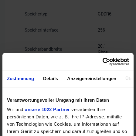
Speichertyp
GDDR6
Speicherinterface
256
20.1
Speicherbandbreite
Gbps
Zustimmung
Details
Anzeigeneinstellungen
Über
Videoanschlüsse
Verantwortungsvoller Umgang mit Ihren Daten
Wir und
unsere 1022 Partner
verarbeiten Ihre
persönlichen Daten, wie z. B. Ihre IP-Adresse, mithilfe
HDMI
–
von Technologien wie Cookies, um Informationen auf
Ihrem Gerät zu speichern und darauf zuzugreifen und so
4x