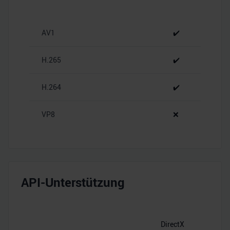
zu können und die Zugriffe auf unsere Website zu
analysieren. Außerdem geben wir Informationen zu Ihrer
AV1
✔️
Verwendung unserer Website an unsere Partner für
soziale Medien, Werbung und Analysen weiter. Unsere
H.265
✔️
Partner führen diese Informationen möglicherweise mit
weiteren Daten zusammen, die Sie ihnen bereitgestellt
haben oder die sie im Rahmen Ihrer Nutzung der Dienste
H.264
✔️
gesammelt haben.
VP8
❌
API-Unterstützung
DirectX