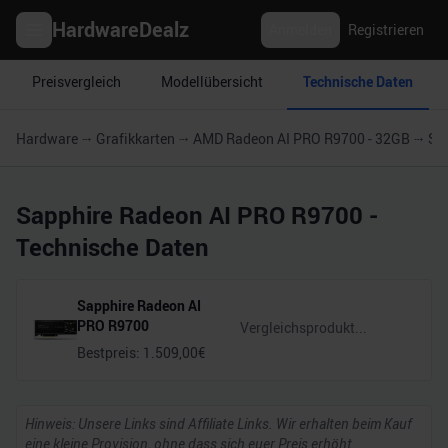
HardwareDealz
Anmelden
Registrieren
Preisvergleich
Modellübersicht
Technische Daten
Hardware
Grafikkarten
AMD Radeon AI PRO R9700 - 32GB
Sa
Sapphire Radeon AI PRO R9700
-
Technische Daten
Sapphire Radeon AI
PRO R9700
Bestpreis:
1.509,00
€
Hinweis: Unsere Links sind Affiliate Links. Wir erhalten beim Kauf
eine kleine Provision, ohne dass sich euer Preis erhöht.