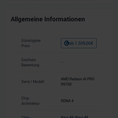
Allgemeine Informationen
Günstigster
ab
1.509,00
€
Preis
Geizhals
–
Bewertung
AMD Radeon AI PRO
Serie / Modell
R9700
Chip-
RDNA 4
Architektur
Chip-
Navi 48 (Navi 48