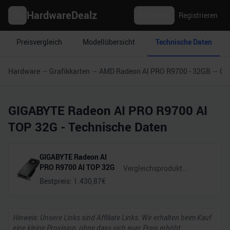
HardwareDealz
Anmelden
Registrieren
Preisvergleich
Modellübersicht
Technische Daten
Hardware
Grafikkarten
AMD Radeon AI PRO R9700 - 32GB
GI
GIGABYTE Radeon AI PRO R9700 AI
TOP 32G
- Technische Daten
GIGABYTE Radeon AI
PRO R9700 AI TOP 32G
Bestpreis:
1.430,87
€
Hinweis: Unsere Links sind Affiliate Links. Wir erhalten beim Kauf
eine kleine Provision, ohne dass sich euer Preis erhöht.