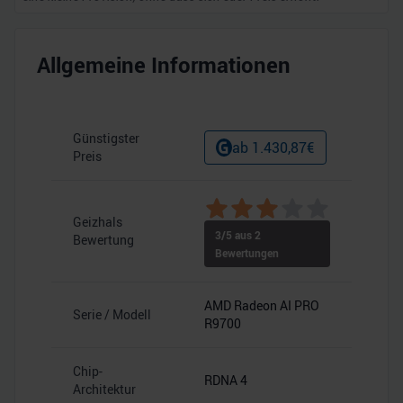
Allgemeine Informationen
Günstigster
ab
1.430,87
€
Preis
Geizhals
3
/5 aus
2
Bewertung
Bewertungen
AMD Radeon AI PRO
Serie / Modell
R9700
Chip-
RDNA 4
Architektur