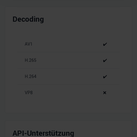
Wir verwenden Cookies, um Inhalte und Anzeigen zu
personalisieren, Funktionen für soziale Medien anbieten
Decoding
zu können und die Zugriffe auf unsere Website zu
analysieren. Außerdem geben wir Informationen zu Ihrer
Verwendung unserer Website an unsere Partner für
soziale Medien, Werbung und Analysen weiter. Unsere
AV1
✔️
Partner führen diese Informationen möglicherweise mit
weiteren Daten zusammen, die Sie ihnen bereitgestellt
H.265
✔️
haben oder die sie im Rahmen Ihrer Nutzung der Dienste
gesammelt haben.
H.264
✔️
VP8
❌
API-Unterstützung