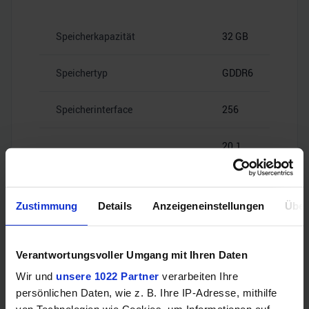
Speicherkapazität
32 GB
Speichertyp
GDDR6
Speicherinterface
256
20.1
Speicherbandbreite
Gbps
Zustimmung
Details
Anzeigeneinstellungen
Über
Videoanschlüsse
Verantwortungsvoller Umgang mit Ihren Daten
Wir und
unsere 1022 Partner
verarbeiten Ihre
persönlichen Daten, wie z. B. Ihre IP-Adresse, mithilfe
1x HDMI