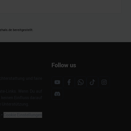
als.de bereitgestellt.
Follow us
hterstattung und faire
ate-Links. Wenn Du auf
s keinen Einfluss darauf
e Unterstützung.
m
•
Cookie Einstellungen