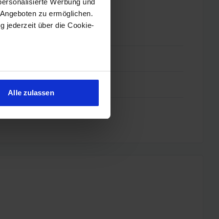
personalisierte Werbung und
 Angeboten zu ermöglichen.
g jederzeit über die Cookie-
sein können
ren
Alle zulassen
hre Präferenzen im
Abschnitt
 Medien anbieten zu können
hrer Verwendung unserer
 führen diese Informationen
ie im Rahmen Ihrer Nutzung