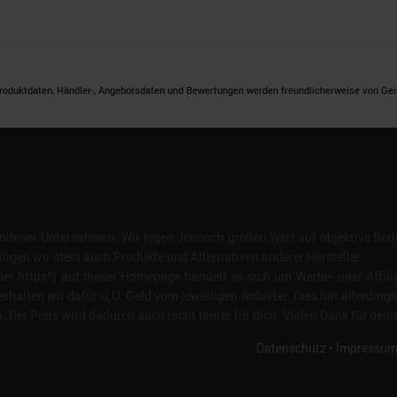
roduktdaten, Händler-, Angebotsdaten und Bewertungen werden freundlicherweise von Geizh
dener Unternehmen. Wir legen dennoch großen Wert auf objektive Beric
gen wir stets auch Produkte und Alternativen anderer Hersteller.
er https*) auf dieser Homepage handelt es sich um Werbe- oder Affili
erhalten wir dafür u.U. Geld vom jeweiligen Anbieter. Dies hat allerding
Der Preis wird dadurch auch nicht teurer für dich. Vielen Dank für dein
Datenschutz
•
Impressu