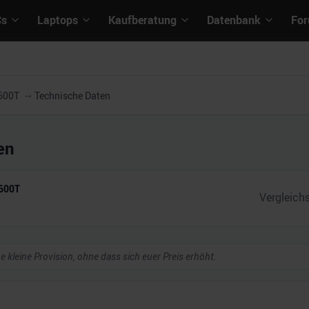
Cs
Laptops
Kaufberatung
Datenbank
Fo
0600T
Technische Daten
en
0600T
ne kleine Provision, ohne dass sich euer Preis erhöht.