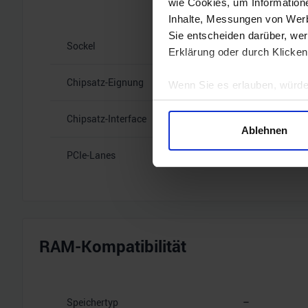
wie Cookies, um Information
Inhalte, Messungen von Werb
Sie entscheiden darüber, wer
Sockel
–
Erklärung oder durch Klicken
Chipsatz-Eignung
–
Wenn Sie es erlauben, würde
Informationen über Ihre 
Chipsatz-Interface
–
Ihr Gerät durch aktives 
Ablehnen
Erfahren Sie mehr darüber, w
PCIe-Lanes
–
Einzelheiten
fest.
Wir verwenden Cookies, um I
und die Zugriffe auf unsere 
Website an unsere Partner fü
möglicherweise mit weiteren
RAM-Kompatibilität
der Dienste gesammelt habe
Speichertyp
–