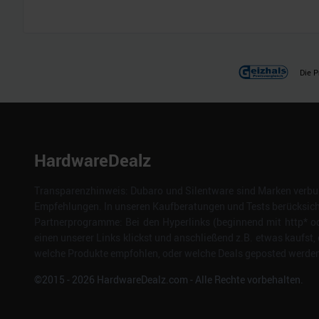
Die P
HardwareDealz
Transparenzhinweis: Dubaro und Silentware sind Marken verbun
Empfehlungen. In unseren Kaufberatungen und Tests berücksichti
Partnerprogramme: Bei den Hyperlinks (beginnend mit http* od
einen unserer Links klickst und anschließend z.B. etwas kaufst, 
welche Produkte empfohlen, oder welche Deals geposted werden. 
©2015 -
2026
HardwareDealz.com - Alle Rechte vorbehalten.