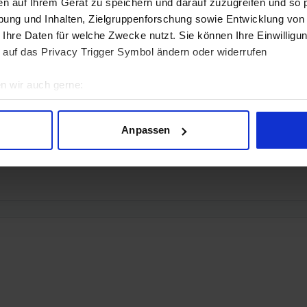
en auf Ihrem Gerät zu speichern und darauf zuzugreifen und so 
ung und Inhalten, Zielgruppenforschung sowie Entwicklung von
 Ihre Daten für welche Zwecke nutzt. Sie können Ihre Einwilligun
 auf das Privacy Trigger Symbol ändern oder widerrufen
n wir auch gerne:
geografische Lage erfassen, welche bis auf einige Meter genau 
Scannen nach bestimmten Merkmalen (Fingerprinting) identifizie
Anpassen
ie Ihre persönlichen Daten verarbeitet werden, und legen Sie I
nhalte und Anzeigen zu personalisieren, Funktionen für soziale
Website zu analysieren. Außerdem geben wir Informationen zu I
r soziale Medien, Werbung und Analysen weiter. Unsere Partner
 Daten zusammen, die Sie ihnen bereitgestellt haben oder die s
n.