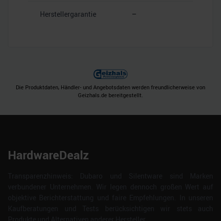
Herstellergarantie
–
Die Produktdaten, Händler- und Angebotsdaten werden freundlicherweise von
Geizhals.de bereitgestellt.
HardwareDealz
Transparenzhinweis: Dubaro und Silentware sind Marken
verbundener Unternehmen. Wir legen dennoch großen Wert auf
objektive Berichterstattung und faire Empfehlungen. In unseren
Kaufberatungen und Tests berücksichtigen wir stets auch
Produkte und Alternativen anderer Hersteller.