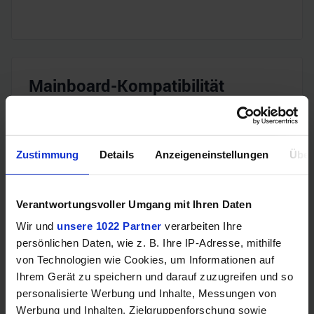
Mainboard-Kompatibilität
Intel
Sockel
Zustimmung
Details
Anzeigeneinstellungen
Über
1200
B460,
Verantwortungsvoller Umgang mit Ihren Daten
B560,
H410,
Wir und
unsere 1022 Partner
verarbeiten Ihre
H470,
persönlichen Daten, wie z. B. Ihre IP-Adresse, mithilfe
H510,
Chipsatz-Eignung
von Technologien wie Cookies, um Informationen auf
H570,
Ihrem Gerät zu speichern und darauf zuzugreifen und so
Q470,
Z490,
personalisierte Werbung und Inhalte, Messungen von
Z590,
Werbung und Inhalten, Zielgruppenforschung sowie