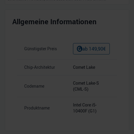
Allgemeine Informationen
ab
149,90
€
Günstigster Preis
Chip-Architektur
Comet Lake
Comet Lake-S
Codename
(CML-S)
Intel Core i5-
Produktname
10400F (G1)