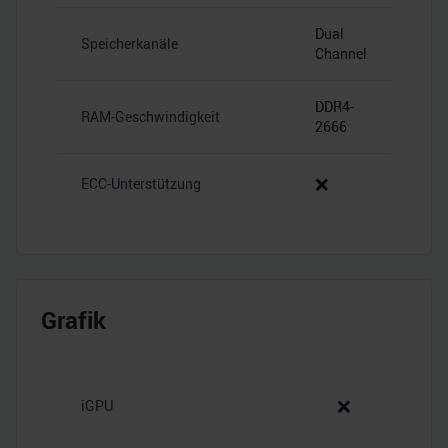
analysieren. Außerdem geben wir Informationen zu Ihrer
Dual
Verwendung unserer Website an unsere Partner für
Speicherkanäle
Channel
soziale Medien, Werbung und Analysen weiter. Unsere
Partner führen diese Informationen möglicherweise mit
DDR4-
weiteren Daten zusammen, die Sie ihnen bereitgestellt
RAM-Geschwindigkeit
2666
haben oder die sie im Rahmen Ihrer Nutzung der Dienste
gesammelt haben.
❌
ECC-Unterstützung
Grafik
❌
iGPU