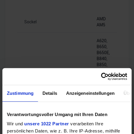
AMD
Sockel
AM5
A620,
B650,
B650E,
B840,
B850,
X600,
X670E,
Chipsatz-Eignung
X870,
X870E,
Zustimmung
Details
Anzeigeneinstellungen
Über
PRO
600
[OEM],
PRO
Verantwortungsvoller Umgang mit Ihren Daten
665
Wir und
unsere 1022 Partner
verarbeiten Ihre
[OEM]
persönlichen Daten, wie z. B. Ihre IP-Adresse, mithilfe