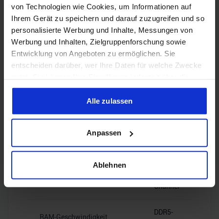
von Technologien wie Cookies, um Informationen auf
PCIe
Chipsatz-Interface
Ihrem Gerät zu speichern und darauf zuzugreifen und so
4.0 x4
personalisierte Werbung und Inhalte, Messungen von
Werbung und Inhalten, Zielgruppenforschung sowie
PCIe-Lanes
28
Entwicklung von Angeboten zu ermöglichen. Sie
entscheiden darüber, wer Ihre Daten für welche Zwecke
nutzt. Sie können Ihre Einwilligung jederzeit über die
Cookie-Erklärung oder durch Klicken auf das Privacy
Trigger Symbol ändern oder widerrufen
Alle zulassen
RAM-Kompatibilität
Wenn Sie es erlauben, würden wir auch gerne:
Anpassen
Informationen über Ihre geografische Lage erfassen,
welche bis auf einige Meter genau sein können
Speichertyp
DDR5
Ihr Gerät durch aktives Scannen nach bestimmten
Ablehnen
Merkmalen (Fingerprinting) identifizieren
Dual
Speicherkanäle
Channel
Erfahren Sie mehr darüber, wie Ihre persönlichen Daten
verarbeitet werden, und legen Sie Ihre Präferenzen im
Abschnitt Einzelheiten
fest.
DDR5-
RAM-Geschwindigkeit