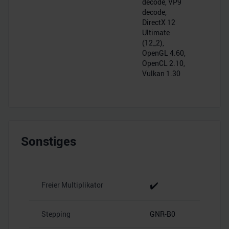
decode, VP9
decode,
DirectX 12
Ultimate
(12_2),
OpenGL 4.60,
OpenCL 2.10,
Vulkan 1.30
Sonstiges
✔️
Freier Multiplikator
Stepping
GNR-B0