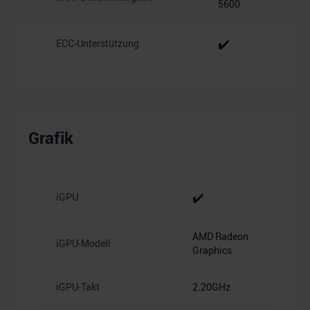
5600
Wir verwenden Cookies, um Inhalte und Anzeigen zu
personalisieren, Funktionen für soziale Medien anbieten
✔️
ECC-Unterstützung
zu können und die Zugriffe auf unsere Website zu
analysieren. Außerdem geben wir Informationen zu Ihrer
Verwendung unserer Website an unsere Partner für
soziale Medien, Werbung und Analysen weiter. Unsere
Partner führen diese Informationen möglicherweise mit
Grafik
weiteren Daten zusammen, die Sie ihnen bereitgestellt
haben oder die sie im Rahmen Ihrer Nutzung der Dienste
gesammelt haben.
✔️
iGPU
AMD Radeon
iGPU-Modell
Graphics
iGPU-Takt
2.20GHz