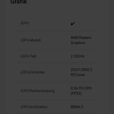
Grafik
analysieren. Außerdem geben wir Informationen zu Ihrer
Verwendung unserer Website an unsere Partner für
soziale Medien, Werbung und Analysen weiter. Unsere
Partner führen diese Informationen möglicherweise mit
✔️
iGPU
weiteren Daten zusammen, die Sie ihnen bereitgestellt
haben oder die sie im Rahmen Ihrer Nutzung der Dienste
AMD Radeon
gesammelt haben.
iGPU-Modell
Graphics
iGPU-Takt
2.20GHz
2CU/128SP, 2
iGPU-Einheiten
RT-Cores
0.56 TFLOPS
iGPU-Rechenleistung
(FP32)
iGPU-Architektur
RDNA 2