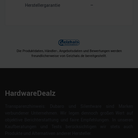
Herstellergarantie
–
Die Produktdaten, Händler-, Angebotsdaten und Bewertungen werden
freundlicherweise von Geizhals.de bereitgestellt.
HardwareDealz
Transparenzhinweis: Dubaro und Silentware sind Marken
verbundener Unternehmen. Wir legen dennoch großen Wert auf
objektive Berichterstattung und faire Empfehlungen. In unseren
Kaufberatungen und Tests berücksichtigen wir stets auch
Produkte und Alternativen anderer Hersteller.