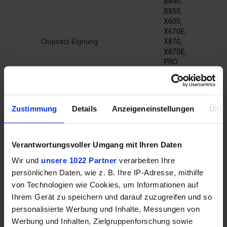
B840,
B850,
X600,
X670E,
Chipsatz-Eignung
X870,
X870E,
PRO
600
[OEM],
PRO
665
Zustimmung
Details
Anzeigeneinstellungen
Über
[OEM]
PCIe
Chipsatz-Interface
Verantwortungsvoller Umgang mit Ihren Daten
4.0 x4
Wir und
unsere 1022 Partner
verarbeiten Ihre
persönlichen Daten, wie z. B. Ihre IP-Adresse, mithilfe
PCIe-Lanes
28
von Technologien wie Cookies, um Informationen auf
Ihrem Gerät zu speichern und darauf zuzugreifen und so
personalisierte Werbung und Inhalte, Messungen von
Werbung und Inhalten, Zielgruppenforschung sowie