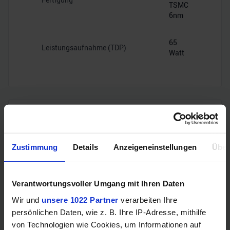
TSMC
6nm
65
Leistungsaufnahme (TDP)
Watt
Mainboard-Kompatibilität
Zustimmung
Details
Anzeigeneinstellungen
Über
AMD
Sockel
AM5
Verantwortungsvoller Umgang mit Ihren Daten
A620,
Wir und
unsere 1022 Partner
verarbeiten Ihre
B650,
persönlichen Daten, wie z. B. Ihre IP-Adresse, mithilfe
B650E,
von Technologien wie Cookies, um Informationen auf