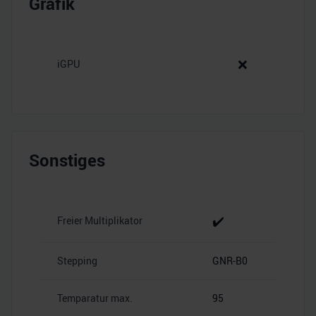
Grafik
❌
iGPU
Sonstiges
✔️
Freier Multiplikator
Stepping
GNR-B0
Temparatur max.
95