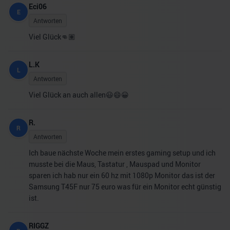
Eci06
E
Antworten
Viel Glück👊🏽
L.K
L
Antworten
Viel Glück an auch allen😃😄😀
R.
R
Antworten
Ich baue nächste Woche mein erstes gaming setup und ich
musste bei die Maus, Tastatur , Mauspad und Monitor
sparen ich hab nur ein 60 hz mit 1080p Monitor das ist der
Samsung T45F nur 75 euro was für ein Monitor echt günstig
ist.
RIGGZ