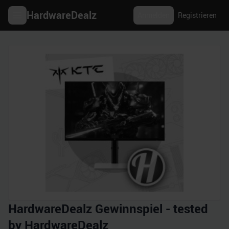
HardwareDealz
Anmelden
Registrieren
HardwareDealz Gewinnspiel - tested
by HardwareDealz