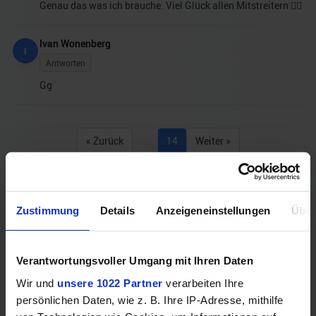
Genau das was ich brauche. Viel Glück allen Mitstreitern 👍🏼
Ivan Wonenberg
I
Antworten
Gg
« Zurück
...
14
Weiter »
Könnte dich auch interessieren
Zustimmung
Details
Anzeigeneinstellungen
Über
Verantwortungsvoller Umgang mit Ihren Daten
Wir und
unsere 1022 Partner
verarbeiten Ihre
persönlichen Daten, wie z. B. Ihre IP-Adresse, mithilfe