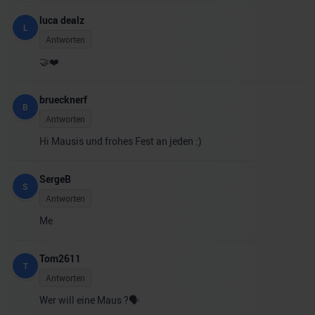
luca dealz
L
Antworten
🤝❤️
bruecknerf
B
Antworten
Hi Mausis und frohes Fest an jeden :)
SergeB
S
Antworten
Me
Tom2611
T
Antworten
Wer will eine Maus ?🗣️