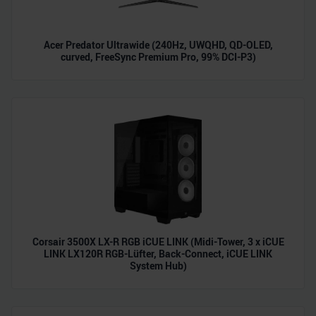
analysieren. Außerdem geben wir Informationen zu Ihrer
Verwendung unserer Website an unsere Partner für
Acer Predator Ultrawide (240Hz, UWQHD, QD-OLED,
soziale Medien, Werbung und Analysen weiter. Unsere
curved, FreeSync Premium Pro, 99% DCI-P3)
Partner führen diese Informationen möglicherweise mit
weiteren Daten zusammen, die Sie ihnen bereitgestellt
haben oder die sie im Rahmen Ihrer Nutzung der Dienste
gesammelt haben.
Corsair 3500X LX-R RGB iCUE LINK (Midi-Tower, 3 x iCUE
LINK LX120R RGB-Lüfter, Back-Connect, iCUE LINK
System Hub)