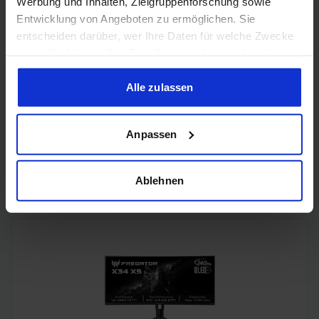
Werbung und Inhalten, Zielgruppenforschung sowie
Entwicklung von Angeboten zu ermöglichen. Sie
entscheiden darüber, wer Ihre Daten für welche Zwecke
nutzt. Sie können Ihre Einwilligung jederzeit über die
Cookie-Erklärung oder durch Klicken auf das Privacy
Trigger Symbol ändern oder widerrufen
Alle zulassen
Wenn Sie es erlauben, würden wir auch gerne:
Anpassen
Informationen über Ihre geografische Lage erfassen,
welche bis auf einige Meter genau sein können
Samsung Odyssey OLED G6 (240Hz, WQHD, 27", QD-OLED,
Ihr Gerät durch aktives Scannen nach bestimmten
FreeSync Premium, 99% DCI-P3)
Ablehnen
Merkmalen (Fingerprinting) identifizieren
Erfahren Sie mehr darüber, wie Ihre persönlichen Daten
verarbeitet werden, und legen Sie Ihre Präferenzen im
Abschnitt Einzelheiten
fest.
Wir verwenden Cookies, um Inhalte und Anzeigen zu
personalisieren, Funktionen für soziale Medien anbieten
zu können und die Zugriffe auf unsere Website zu