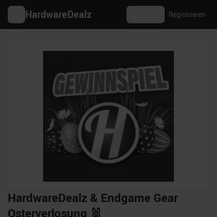
HardwareDealz
Anmelden
Registrieren
HardwareDealz & Endgame Gear
Osterverlosung 🐰