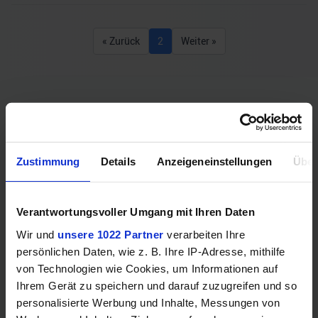
« Zurück
2
Weiter »
Könnte dich auch interessieren
Zustimmung
Details
Anzeigeneinstellungen
Über
Verantwortungsvoller Umgang mit Ihren Daten
Wir und
unsere 1022 Partner
verarbeiten Ihre
persönlichen Daten, wie z. B. Ihre IP-Adresse, mithilfe
von Technologien wie Cookies, um Informationen auf
ATTACK SHARK X8PLUS (5 Tasten, PixArt PAW 3395 PRO,
Ihrem Gerät zu speichern und darauf zuzugreifen und so
700IPS, 500mAh Akku, Huano 100M Switches, 55g)
personalisierte Werbung und Inhalte, Messungen von