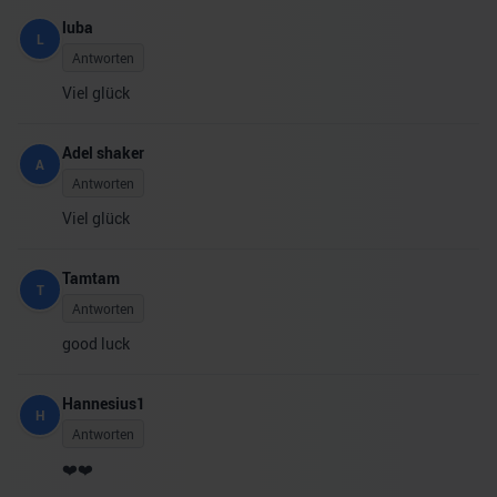
luba
L
Antworten
Viel glück
Adel shaker
A
Antworten
Viel glück
Tamtam
T
Antworten
good luck
Hannesius1
H
Antworten
❤️❤️